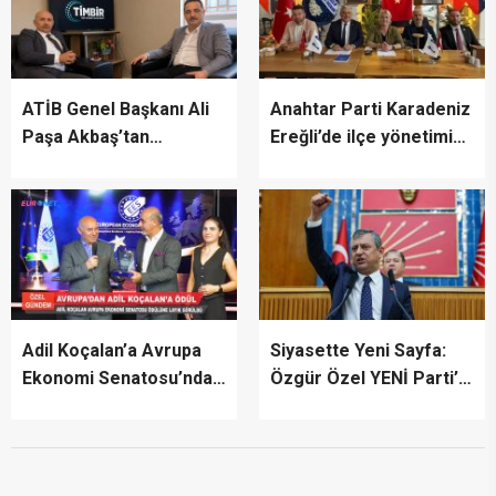
ATİB Genel Başkanı Ali
Anahtar Parti Karadeniz
Paşa Akbaş’tan
Ereğli’de ilçe yönetimini
TİMBİR’e ziyaret
tanıttı
Adil Koçalan’a Avrupa
Siyasette Yeni Sayfa:
Ekonomi Senatosu’ndan
Özgür Özel YENİ Parti’yi
Uluslararası Başarı
İlan Etti
Ödülü