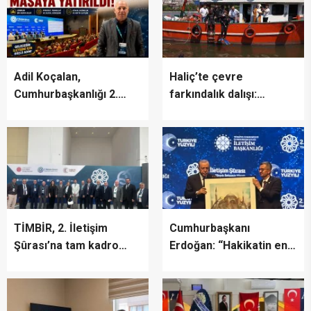
EVİM”
Adil Koçalan,
Haliç’te çevre
Cumhurbaşkanlığı 2.
farkındalık dalışı:
İletişim Şûrası’na Katıldı
“Canlıların yaşaması
asla mümkün değil”
TİMBİR, 2. İletişim
Cumhurbaşkanı
Şûrası’na tam kadro
Erdoğan: “Hakikatin en
katıldı
fazla zarar gördüğü bir
dönemden geçiyoruz”