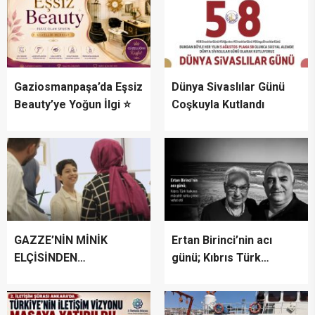
Gaziosmanpaşa’da Eşsiz
Dünya Sivaslılar Günü
Beauty’ye Yoğun İlgi ⭐
Coşkuyla Kutlandı
GAZZE’NİN MİNİK
Ertan Birinci’nin acı
ELÇİSİNDEN
günü; Kıbrıs Türk
İSTANBUL’DA
halkının mücahit ruhlu
DUYGUSAL MESAJ:
çınarı vefat etti
“BURASI BENİM İKİNCİ