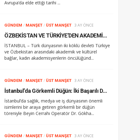
Avrupa’da elde ettiği tarihi ...
/
/
3 AY ÖNCE
GÜNDEM
MANŞET
ÜST MANŞET
ÖZBEKİSTAN VE TÜRKİYE’DEN AKADEMİK GÜÇ BİRLİĞİ: “AKADEMİDE KADIN” ÇALIŞTAYI İSTANBUL’DA DÜZENLENDİ
İSTANBUL – Türk dünyasının iki köklü devleti Türkiye
ve Özbekistan arasındaki akademik ve kültürel
bağlar, kadın akademisyenlerin öncülüğünd...
/
/
3 AY ÖNCE
GÜNDEM
MANŞET
ÜST MANŞET
İstanbul’da Görkemli Düğün: İki Başarılı Doktor Hayatını Birleştirdi
İstanbul’da sağlık, medya ve iş dünyasının önemli
isimlerini bir araya getiren görkemli bir düğün
töreniyle Beyin Cerrahı Operatör Dr. Gökha...
/
/
3 AY ÖNCE
GÜNDEM
MANŞET
ÜST MANŞET