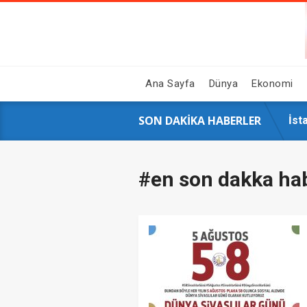
Ana Sayfa
Dünya
Ekonomi
SON DAKIKA HABERLER
GAZ
Hal
Siy
16 
İst
AK 
Çin
Ahb
Sos
Üni
#en son dakka ha