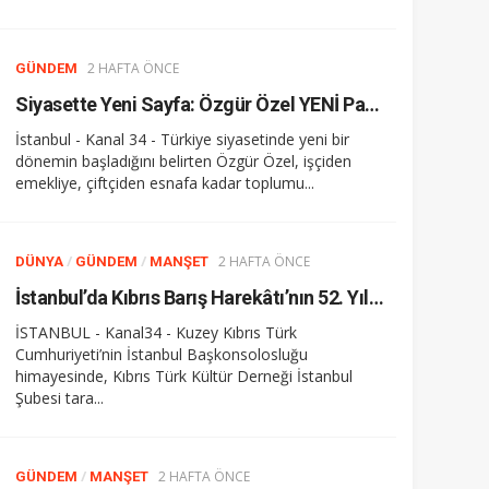
2 HAFTA ÖNCE
GÜNDEM
Siyasette Yeni Sayfa: Özgür Özel YENİ Parti’yi İlan Etti
İstanbul - Kanal 34 - Türkiye siyasetinde yeni bir
dönemin başladığını belirten Özgür Özel, işçiden
emekliye, çiftçiden esnafa kadar toplumu...
/
/
2 HAFTA ÖNCE
DÜNYA
GÜNDEM
MANŞET
İstanbul’da Kıbrıs Barış Harekâtı’nın 52. Yılı: Tarihsel Hafıza ve Gelecek Vizyonu
İSTANBUL - Kanal34 - Kuzey Kıbrıs Türk
Cumhuriyeti’nin İstanbul Başkonsolosluğu
himayesinde, Kıbrıs Türk Kültür Derneği İstanbul
Şubesi tara...
/
2 HAFTA ÖNCE
GÜNDEM
MANŞET