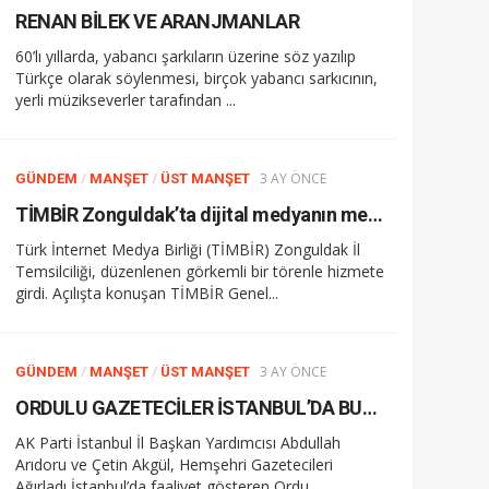
RENAN BİLEK VE ARANJMANLAR
60’lı yıllarda, yabancı şarkıların üzerine söz yazılıp
Türkçe olarak söylenmesi, birçok yabancı sarkıcının,
yerli müzikseverler tarafından ...
/
/
3 AY ÖNCE
GÜNDEM
MANŞET
ÜST MANŞET
TİMBİR Zonguldak’ta dijital medyanın meşalesini yaktı: Açılış gerçekleşti
Türk İnternet Medya Birliği (TİMBİR) Zonguldak İl
Temsilciliği, düzenlenen görkemli bir törenle hizmete
girdi. Açılışta konuşan TİMBİR Genel...
/
/
3 AY ÖNCE
GÜNDEM
MANŞET
ÜST MANŞET
ORDULU GAZETECİLER İSTANBUL’DA BULUŞTU
AK Parti İstanbul İl Başkan Yardımcısı Abdullah
Arıdoru ve Çetin Akgül, Hemşehri Gazetecileri
Ağırladı İstanbul’da faaliyet gösteren Ordu...