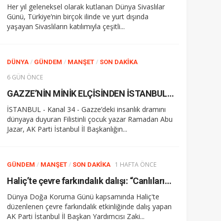
Her yıl geleneksel olarak kutlanan Dünya Sivaslılar
Günü, Türkiye’nin birçok ilinde ve yurt dışında
yaşayan Sivaslıların katılımıyla çeşitli...
/
/
/
DÜNYA
GÜNDEM
MANŞET
SON DAKIKA
6 GÜN ÖNCE
GAZZE’NİN MİNİK ELÇİSİNDEN İSTANBUL’DA DUYGUSAL MESAJ: “BURASI BENİM İKİNCİ EVİM”
İSTANBUL - Kanal 34 - Gazze’deki insanlık dramını
dünyaya duyuran Filistinli çocuk yazar Ramadan Abu
Jazar, AK Parti İstanbul İl Başkanlığın...
/
/
1 HAFTA ÖNCE
GÜNDEM
MANŞET
SON DAKIKA
Haliç’te çevre farkındalık dalışı: “Canlıların yaşaması asla mümkün değil”
Dünya Doğa Koruma Günü kapsamında Haliç'te
düzenlenen çevre farkındalık etkinliğinde dalış yapan
AK Parti İstanbul İl Başkan Yardımcısı Zaki...