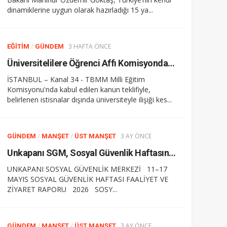
dinamiklerine uygun olarak hazırladığı 15 ya...
/
3 HAFTA ÖNCE
EĞITIM
GÜNDEM
Üniversitelilere Öğrenci Affı Komisyondan Geçti
İSTANBUL – Kanal 34 - TBMM Milli Eğitim
Komisyonu'nda kabul edilen kanun teklifiyle,
belirlenen istisnalar dışında üniversiteyle ilişiği kes...
/
/
3 AY ÖNCE
GÜNDEM
MANŞET
ÜST MANŞET
Unkapanı SGM, Sosyal Güvenlik Haftasına Damga Vurdu
UNKAPANI SOSYAL GÜVENLİK MERKEZİ 11–17
MAYIS SOSYAL GÜVENLİK HAFTASI FAALİYET VE
ZİYARET RAPORU 2026 SOSY...
/
/
3 AY ÖNCE
GÜNDEM
MANŞET
ÜST MANŞET