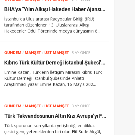
BHA’ya “Yılın Alkışı Hakeden Haber Ajansı” ödülü
İstanbul’da Uluslararası Radyocular Birliği (IRU)
tarafından düzenlenen 13. Uluslararası Alkışı
Hakedenler Ödül Töreninde medya dünyasının ö...
/
/
3 AY ÖNCE
GÜNDEM
MANŞET
ÜST MANŞET
Kıbrıs Türk Kültür Derneği İstanbul Şubesi’nde Kitap Dolu Bir Gün
Emine Kazan, Türklerin İletişim Mirasını Kıbrıs Türk
Kültür Derneği İstanbul Şubesi’nde Anlattı
Araştırmacı-yazar Emine Kazan, 16 Mayıs 202...
/
/
3 AY ÖNCE
GÜNDEM
MANŞET
ÜST MANŞET
Türk Tekvandosunun Altın Kızı Avrupa’yı Fethetti
Türk sporunun son yıllarda yetiştirdiği en dikkat
çekici genç yeteneklerden biri olan Elif Sude Akgül,