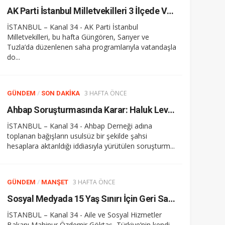
AK Parti İstanbul Milletvekilleri 3 İlçede Vatandaşla Buluştu
İSTANBUL – Kanal 34 - AK Parti İstanbul
Milletvekilleri, bu hafta Güngören, Sarıyer ve
Tuzla’da düzenlenen saha programlarıyla vatandaşla
do...
/
3 HAFTA ÖNCE
GÜNDEM
SON DAKIKA
Ahbap Soruşturmasında Karar: Haluk Levent ve 13 Şüpheli Tutuklandı
İSTANBUL – Kanal 34 - Ahbap Derneği adına
toplanan bağışların usulsüz bir şekilde şahsi
hesaplara aktarıldığı iddiasıyla yürütülen soruşturm...
/
3 HAFTA ÖNCE
GÜNDEM
MANŞET
Sosyal Medyada 15 Yaş Sınırı İçin Geri Sayım: Yeni Dönem Ekimde Başlıyor
İSTANBUL – Kanal 34 - Aile ve Sosyal Hizmetler
Bakanı Mahinur Özdemir Göktaş, Türkiye’nin kendi