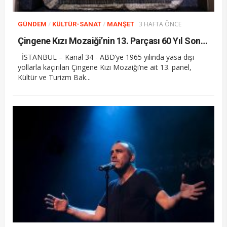
/
/
3 HAFTA ÖNCE
GÜNDEM
KÜLTÜR-SANAT
MANŞET
Çingene Kızı Mozaiği’nin 13. Parçası 60 Yıl Sonra Türkiye’de
İSTANBUL – Kanal 34 - ABD’ye 1965 yılında yasa dışı
yollarla kaçırılan Çingene Kızı Mozaiği’ne ait 13. panel,
Kültür ve Turizm Bak...