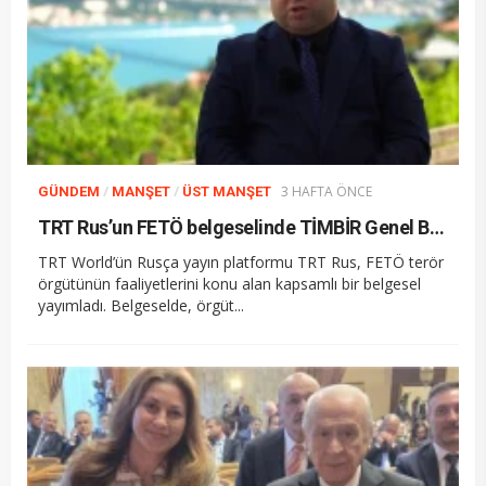
/
/
3 HAFTA ÖNCE
GÜNDEM
MANŞET
ÜST MANŞET
TRT Rus’un FETÖ belgeselinde TİMBİR Genel Başkan Yardımcısı Agil Alesger uzman olarak yer aldı
TRT World’ün Rusça yayın platformu TRT Rus, FETÖ terör
örgütünün faaliyetlerini konu alan kapsamlı bir belgesel
yayımladı. Belgeselde, örgüt...