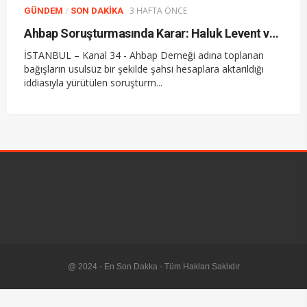
/
3 HAFTA ÖNCE
GÜNDEM
SON DAKIKA
Ahbap Soruşturmasında Karar: Haluk Levent ve 13 Şüpheli Tutuklandı
İSTANBUL – Kanal 34 - Ahbap Derneği adına toplanan
bağışların usulsüz bir şekilde şahsi hesaplara aktarıldığı
iddiasıyla yürütülen soruşturm...
@ 2024 - En Son Dakka - Tüm Hakları Saklıdır