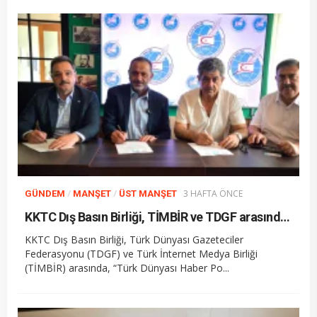
/
/
3 HAFTA ÖNCE
GÜNDEM
MANŞET
ÜST MANŞET
KKTC Dış Basın Birliği, TİMBİR ve TDGF arasında İş Birliği protokolü imzalandı
KKTC Dış Basın Birliği, Türk Dünyası Gazeteciler
Federasyonu (TDGF) ve Türk İnternet Medya Birliği
(TİMBİR) arasında, “Türk Dünyası Haber Po...