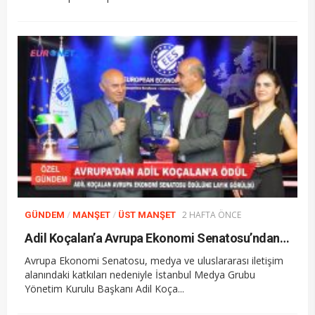
/
/
2 HAFTA ÖNCE
GÜNDEM
MANŞET
ÜST MANŞET
Adil Koçalan’a Avrupa Ekonomi Senatosu’ndan Uluslararası Başarı Ödülü
Avrupa Ekonomi Senatosu, medya ve uluslararası iletişim
alanındaki katkıları nedeniyle İstanbul Medya Grubu
Yönetim Kurulu Başkanı Adil Koça...