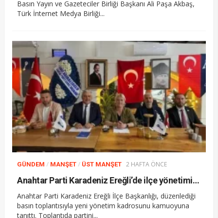
Basın Yayın ve Gazeteciler Birliği Başkanı Ali Paşa Akbaş,
Türk İnternet Medya Birliği...
/
/
2 HAFTA ÖNCE
GÜNDEM
MANŞET
ÜST MANŞET
Anahtar Parti Karadeniz Ereğli’de ilçe yönetimini tanıttı
Anahtar Parti Karadeniz Ereğli İlçe Başkanlığı, düzenlediği
basın toplantısıyla yeni yönetim kadrosunu kamuoyuna
tanıttı. Toplantıda partini...