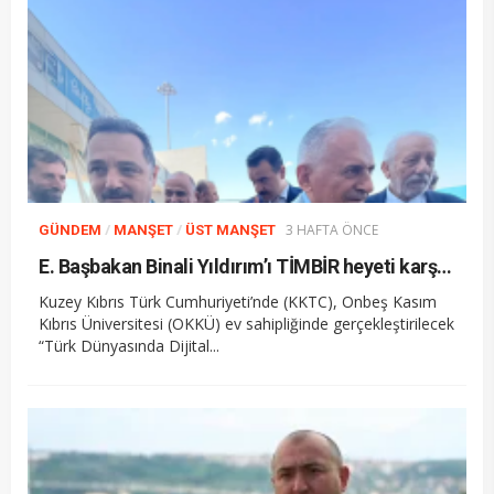
/
/
3 HAFTA ÖNCE
GÜNDEM
MANŞET
ÜST MANŞET
E. Başbakan Binali Yıldırım’ı TİMBİR heyeti karşıladı
Kuzey Kıbrıs Türk Cumhuriyeti’nde (KKTC), Onbeş Kasım
Kıbrıs Üniversitesi (OKKÜ) ev sahipliğinde gerçekleştirilecek
“Türk Dünyasında Dijital...