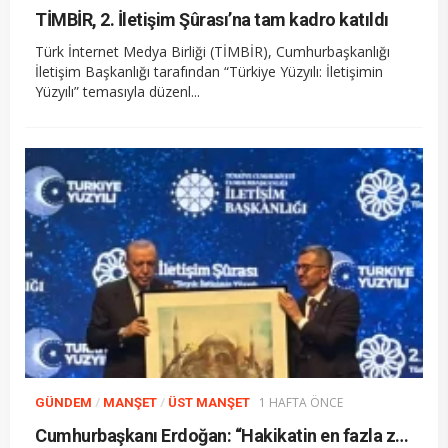
TİMBİR, 2. İletişim Şûrası’na tam kadro katıldı
Türk İnternet Medya Birliği (TİMBİR), Cumhurbaşkanlığı
İletişim Başkanlığı tarafından “Türkiye Yüzyılı: İletişimin
Yüzyılı” temasıyla düzenl...
/
/
1 HAFTA ÖNCE
GÜNDEM
MANŞET
ÜST MANŞET
Cumhurbaşkanı Erdoğan: “Hakikatin en fazla zarar gördüğü bir dönemden geçiyoruz”