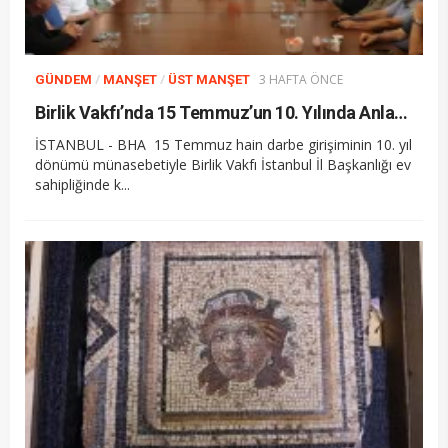
/
/
3 HAFTA ÖNCE
GÜNDEM
MANŞET
ÜST MANŞET
Birlik Vakfı’nda 15 Temmuz’un 10. Yılında Anlamlı Anma
İSTANBUL - BHA 15 Temmuz hain darbe girişiminin 10. yıl
dönümü münasebetiyle Birlik Vakfı İstanbul İl Başkanlığı ev
sahipliğinde k...