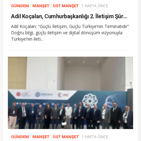
/
/
1 HAFTA ÖNCE
GÜNDEM
MANŞET
ÜST MANŞET
Adil Koçalan, Cumhurbaşkanlığı 2. İletişim Şûrası’na Katıldı
Adil Koçalan: “Güçlü İletişim, Güçlü Türkiye’nin Teminatıdır”
Doğru bilgi, güçlü iletişim ve dijital dönüşüm vizyonuyla
Türkiye’nin ileti...
/
/
1 HAFTA ÖNCE
GÜNDEM
MANŞET
ÜST MANŞET