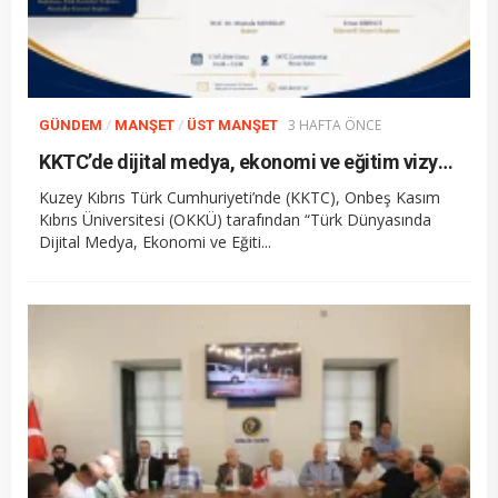
/
/
3 HAFTA ÖNCE
GÜNDEM
MANŞET
ÜST MANŞET
KKTC’de dijital medya, ekonomi ve eğitim vizyonu forumu düzenleniyor
Kuzey Kıbrıs Türk Cumhuriyeti’nde (KKTC), Onbeş Kasım
Kıbrıs Üniversitesi (OKKÜ) tarafından “Türk Dünyasında
Dijital Medya, Ekonomi ve Eğiti...