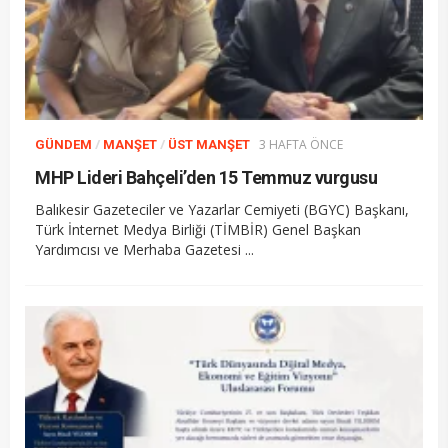
/
/
3 HAFTA ÖNCE
GÜNDEM
MANŞET
ÜST MANŞET
MHP Lideri Bahçeli’den 15 Temmuz vurgusu
Balıkesir Gazeteciler ve Yazarlar Cemiyeti (BGYC) Başkanı,
Türk İnternet Medya Birliği (TİMBİR) Genel Başkan
Yardımcısı ve Merhaba Gazetesi ...