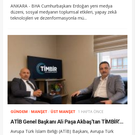
ANKARA - BHA Cumhurbaşkanı Erdoğan yeni medya
düzeni, sosyal medyanın toplumsal etkileri, yapay zekâ
teknolojileri ve dezenformasyonla mü...
/
/
1 HAFTA ÖNCE
GÜNDEM
MANŞET
ÜST MANŞET
ATİB Genel Başkanı Ali Paşa Akbaş’tan TİMBİR’e ziyaret
Avrupa Türk İslam Birliği (ATİB) Başkanı, Avrupa Türk