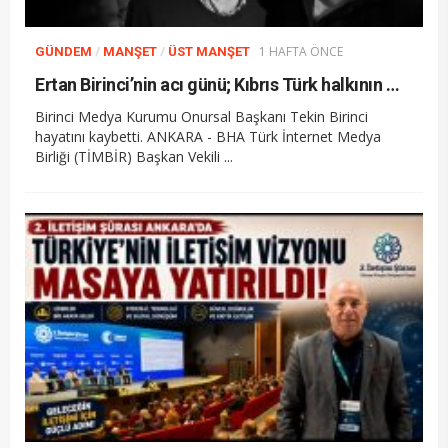
/
/
1 HAFTA ÖNCE
GÜNDEM
MANŞET
ÜST MANŞET
Ertan Birinci’nin acı günü; Kıbrıs Türk halkının mücahit ruhlu çınarı vefat etti
Birinci Medya Kurumu Onursal Başkanı Tekin Birinci
hayatını kaybetti. ANKARA - BHA Türk İnternet Medya
Birliği (TİMBİR) Başkan Vekili ...