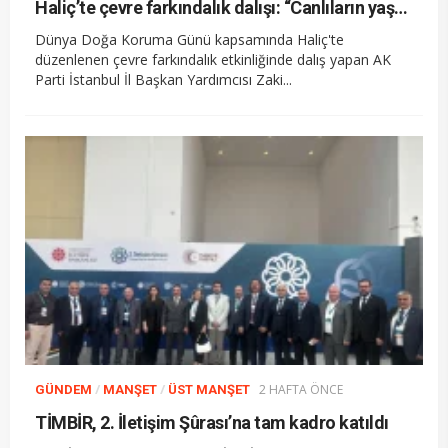
Haliç’te çevre farkındalık dalışı: “Canlıların yaşaması asla mümkün değil”
Dünya Doğa Koruma Günü kapsamında Haliç'te
düzenlenen çevre farkındalık etkinliğinde dalış yapan AK
Parti İstanbul İl Başkan Yardımcısı Zaki...
/
/
2 HAFTA ÖNCE
GÜNDEM
MANŞET
ÜST MANŞET
TİMBİR, 2. İletişim Şûrası’na tam kadro katıldı