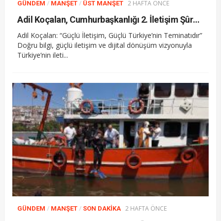
/
/
2 HAFTA ÖNCE
GÜNDEM
MANŞET
ÜST MANŞET
Adil Koçalan, Cumhurbaşkanlığı 2. İletişim Şûrası’na Katıldı
Adil Koçalan: “Güçlü İletişim, Güçlü Türkiye’nin Teminatıdır”
Doğru bilgi, güçlü iletişim ve dijital dönüşüm vizyonuyla
Türkiye’nin ileti...
/
/
2 HAFTA ÖNCE
GÜNDEM
MANŞET
SON DAKIKA