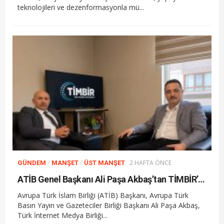
teknolojileri ve dezenformasyonla mü...
/
/
2 HAFTA ÖNCE
GÜNDEM
MANŞET
ÜST MANŞET
ATİB Genel Başkanı Ali Paşa Akbaş’tan TİMBİR’e ziyaret
Avrupa Türk İslam Birliği (ATİB) Başkanı, Avrupa Türk
Basın Yayın ve Gazeteciler Birliği Başkanı Ali Paşa Akbaş,
Türk İnternet Medya Birliği...