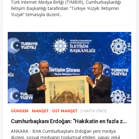
Türk İnternet Medya Birliği (TİMBİR), Cumhurbaşkanlığı
İletişim Başkanlığı tarafından “Türkiye Yüzyılı: İletişimin
Yüzyılı” temasıyla düzenl...
/
/
2 HAFTA ÖNCE
GÜNDEM
MANŞET
ÜST MANŞET
Cumhurbaşkanı Erdoğan: “Hakikatin en fazla zarar gördüğü bir dönemden geçiyoruz”
ANKARA - BHA Cumhurbaşkanı Erdoğan yeni medya
düzeni, sosyal medyanın toplumsal etkileri, yapay zekâ