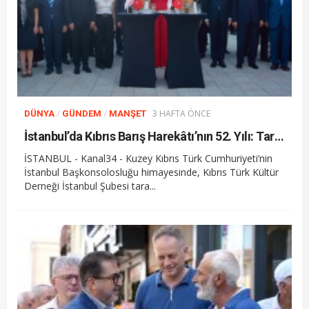
/
/
3 HAFTA ÖNCE
DÜNYA
GÜNDEM
MANŞET
İstanbul’da Kıbrıs Barış Harekâtı’nın 52. Yılı: Tarihsel Hafıza ve Gelecek Vizyonu
İSTANBUL - Kanal34 - Kuzey Kıbrıs Türk Cumhuriyeti’nin
İstanbul Başkonsolosluğu himayesinde, Kıbrıs Türk Kültür
Derneği İstanbul Şubesi tara...