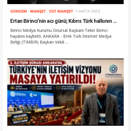
/
/
1 HAFTA ÖNCE
GÜNDEM
MANŞET
ÜST MANŞET
Ertan Birinci’nin acı günü; Kıbrıs Türk halkının mücahit ruhlu çınarı vefat etti
Birinci Medya Kurumu Onursal Başkanı Tekin Birinci
hayatını kaybetti. ANKARA - BHA Türk İnternet Medya
Birliği (TİMBİR) Başkan Vekili ...