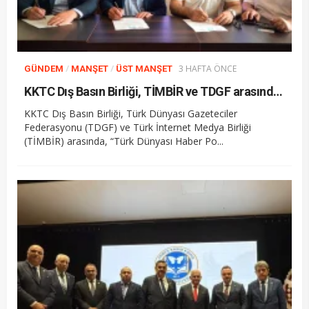
/
/
3 HAFTA ÖNCE
GÜNDEM
MANŞET
ÜST MANŞET
KKTC Dış Basın Birliği, TİMBİR ve TDGF arasında İş Birliği protokolü imzalandı
KKTC Dış Basın Birliği, Türk Dünyası Gazeteciler
Federasyonu (TDGF) ve Türk İnternet Medya Birliği
(TİMBİR) arasında, “Türk Dünyası Haber Po...