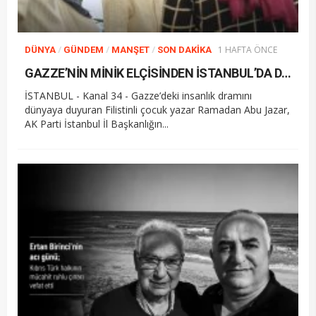
/
/
/
1 HAFTA ÖNCE
DÜNYA
GÜNDEM
MANŞET
SON DAKIKA
GAZZE’NİN MİNİK ELÇİSİNDEN İSTANBUL’DA DUYGUSAL MESAJ: “BURASI BENİM İKİNCİ EVİM”
İSTANBUL - Kanal 34 - Gazze’deki insanlık dramını
dünyaya duyuran Filistinli çocuk yazar Ramadan Abu Jazar,
AK Parti İstanbul İl Başkanlığın...