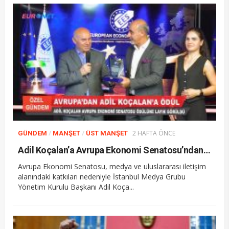
/
/
2 HAFTA ÖNCE
GÜNDEM
MANŞET
ÜST MANŞET
Adil Koçalan’a Avrupa Ekonomi Senatosu’ndan Uluslararası Başarı Ödülü
Avrupa Ekonomi Senatosu, medya ve uluslararası iletişim
alanındaki katkıları nedeniyle İstanbul Medya Grubu
Yönetim Kurulu Başkanı Adil Koça...