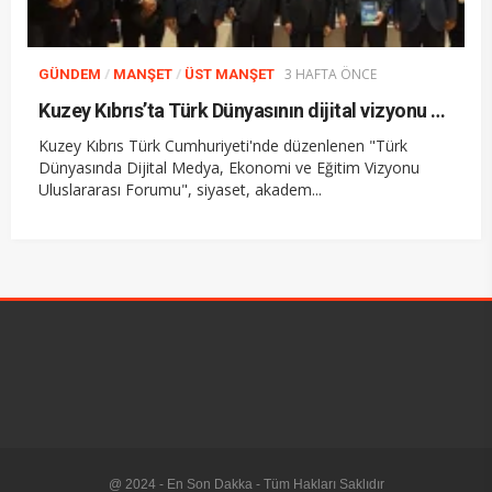
/
/
3 HAFTA ÖNCE
GÜNDEM
MANŞET
ÜST MANŞET
Kuzey Kıbrıs’ta Türk Dünyasının dijital vizyonu masaya yatırıldı
Kuzey Kıbrıs Türk Cumhuriyeti'nde düzenlenen "Türk
Dünyasında Dijital Medya, Ekonomi ve Eğitim Vizyonu
Uluslararası Forumu", siyaset, akadem...
@ 2024 - En Son Dakka - Tüm Hakları Saklıdır