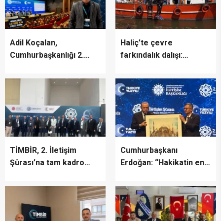
Adil Koçalan,
Haliç’te çevre
Cumhurbaşkanlığı 2.
farkındalık dalışı:
İletişim Şûrası’na Katıldı
“Canlıların yaşaması
asla mümkün değil”
TİMBİR, 2. İletişim
Cumhurbaşkanı
Şûrası’na tam kadro
Erdoğan: “Hakikatin en
katıldı
fazla zarar gördüğü bir
dönemden geçiyoruz”