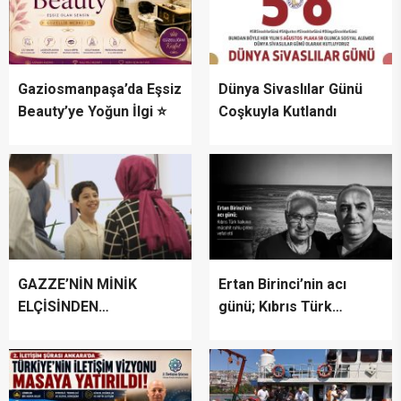
Gaziosmanpaşa’da Eşsiz
Dünya Sivaslılar Günü
Beauty’ye Yoğun İlgi ⭐
Coşkuyla Kutlandı
GAZZE’NİN MİNİK
Ertan Birinci’nin acı
ELÇİSİNDEN
günü; Kıbrıs Türk
İSTANBUL’DA
halkının mücahit ruhlu
DUYGUSAL MESAJ:
çınarı vefat etti
“BURASI BENİM İKİNCİ
EVİM”