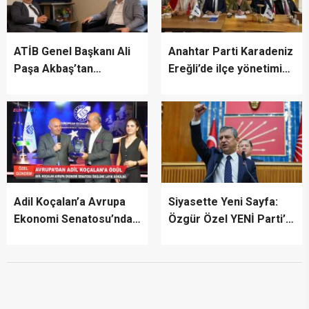
ATİB Genel Başkanı Ali
Anahtar Parti Karadeniz
Paşa Akbaş’tan
Ereğli’de ilçe yönetimini
TİMBİR’e ziyaret
tanıttı
Adil Koçalan’a Avrupa
Siyasette Yeni Sayfa:
Ekonomi Senatosu’ndan
Özgür Özel YENİ Parti’yi
Uluslararası Başarı
İlan Etti
Ödülü