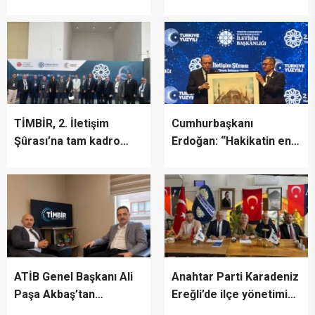
İletişim Şûrası’na Katıldı
“Canlıların yaşaması
asla mümkün değil”
TİMBİR, 2. İletişim
Cumhurbaşkanı
Şûrası’na tam kadro
Erdoğan: “Hakikatin en
katıldı
fazla zarar gördüğü bir
dönemden geçiyoruz”
ATİB Genel Başkanı Ali
Anahtar Parti Karadeniz
Paşa Akbaş’tan
Ereğli’de ilçe yönetimini
TİMBİR’e ziyaret
tanıttı