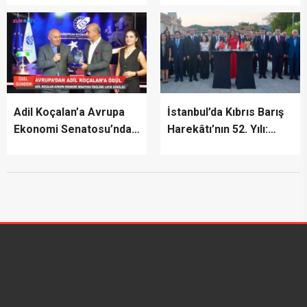
Adil Koçalan’a Avrupa
İstanbul’da Kıbrıs Barış
Ekonomi Senatosu’ndan
Harekâtı’nın 52. Yılı:
Uluslararası Başarı
Tarihsel Hafıza ve
Ödülü
Gelecek Vizyonu