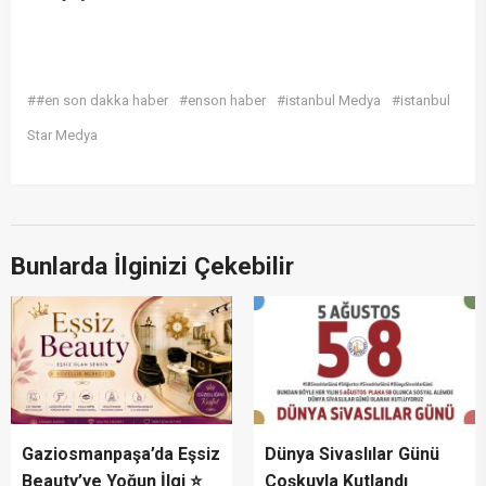
##en son dakka haber
#enson haber
#istanbul Medya
#istanbul
Star Medya
Bunlarda İlginizi Çekebilir
Gaziosmanpaşa’da Eşsiz
Dünya Sivaslılar Günü
Beauty’ye Yoğun İlgi ⭐
Coşkuyla Kutlandı