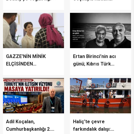
GAZZE’NİN MİNİK
Ertan Birinci’nin acı
ELÇİSİNDEN
günü; Kıbrıs Türk
İSTANBUL’DA
halkının mücahit ruhlu
DUYGUSAL MESAJ:
çınarı vefat etti
“BURASI BENİM İKİNCİ
EVİM”
Adil Koçalan,
Haliç’te çevre
Cumhurbaşkanlığı 2.
farkındalık dalışı: