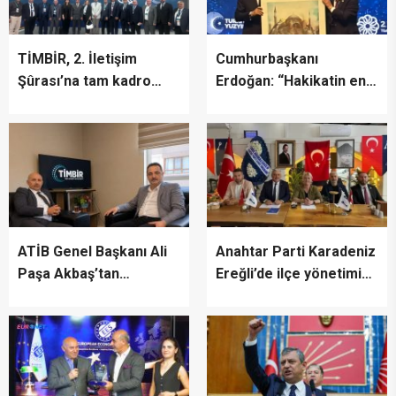
TİMBİR, 2. İletişim
Cumhurbaşkanı
Şûrası’na tam kadro
Erdoğan: “Hakikatin en
katıldı
fazla zarar gördüğü bir
dönemden geçiyoruz”
ATİB Genel Başkanı Ali
Anahtar Parti Karadeniz
Paşa Akbaş’tan
Ereğli’de ilçe yönetimini
TİMBİR’e ziyaret
tanıttı