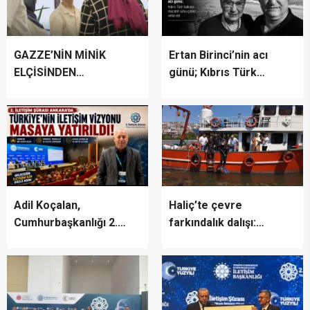
GAZZE’NİN MİNİK
Ertan Birinci’nin acı
ELÇİSİNDEN
günü; Kıbrıs Türk
İSTANBUL’DA
halkının mücahit ruhlu
DUYGUSAL MESAJ:
çınarı vefat etti
“BURASI BENİM İKİNCİ
EVİM”
Adil Koçalan,
Haliç’te çevre
Cumhurbaşkanlığı 2.
farkındalık dalışı:
İletişim Şûrası’na Katıldı
“Canlıların yaşaması
asla mümkün değil”