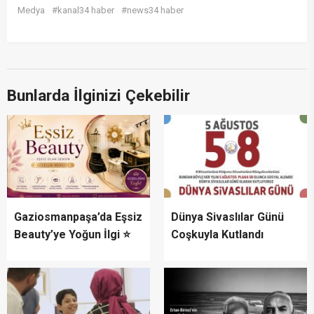
Medya
#kanal34 haber
#news34 haber
Bunlarda İlginizi Çekebilir
Gaziosmanpaşa’da Eşsiz
Dünya Sivaslılar Günü
Beauty’ye Yoğun İlgi ⭐
Coşkuyla Kutlandı