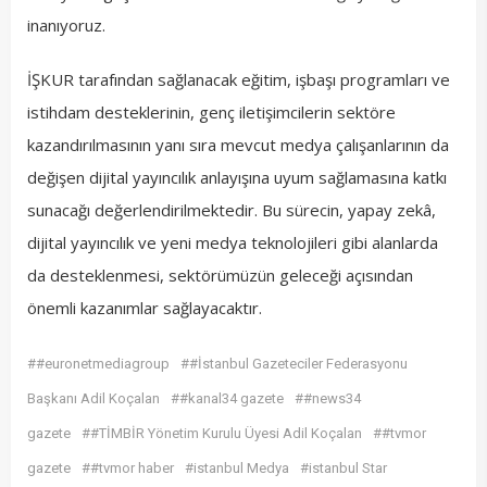
inanıyoruz.
İŞKUR tarafından sağlanacak eğitim, işbaşı programları ve
istihdam desteklerinin, genç iletişimcilerin sektöre
kazandırılmasının yanı sıra mevcut medya çalışanlarının da
değişen dijital yayıncılık anlayışına uyum sağlamasına katkı
sunacağı değerlendirilmektedir. Bu sürecin, yapay zekâ,
dijital yayıncılık ve yeni medya teknolojileri gibi alanlarda
da desteklenmesi, sektörümüzün geleceği açısından
önemli kazanımlar sağlayacaktır.
##euronetmediagroup
##İstanbul Gazeteciler Federasyonu
Başkanı Adil Koçalan
##kanal34 gazete
##news34
gazete
##TİMBİR Yönetim Kurulu Üyesi Adil Koçalan
##tvmor
gazete
##tvmor haber
#istanbul Medya
#istanbul Star