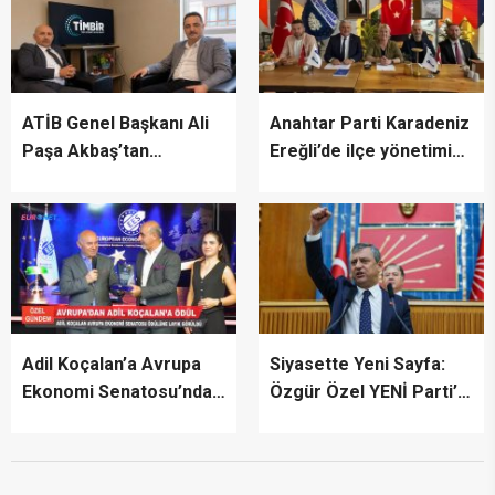
ATİB Genel Başkanı Ali
Anahtar Parti Karadeniz
Paşa Akbaş’tan
Ereğli’de ilçe yönetimini
TİMBİR’e ziyaret
tanıttı
Adil Koçalan’a Avrupa
Siyasette Yeni Sayfa:
Ekonomi Senatosu’ndan
Özgür Özel YENİ Parti’yi
Uluslararası Başarı
İlan Etti
Ödülü