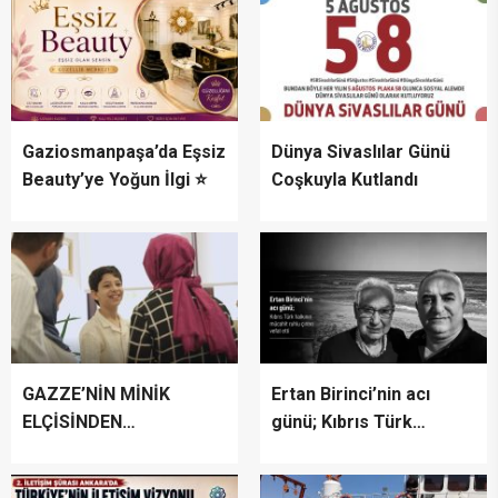
Gaziosmanpaşa’da Eşsiz
Dünya Sivaslılar Günü
Beauty’ye Yoğun İlgi ⭐
Coşkuyla Kutlandı
GAZZE’NİN MİNİK
Ertan Birinci’nin acı
ELÇİSİNDEN
günü; Kıbrıs Türk
İSTANBUL’DA
halkının mücahit ruhlu
DUYGUSAL MESAJ:
çınarı vefat etti