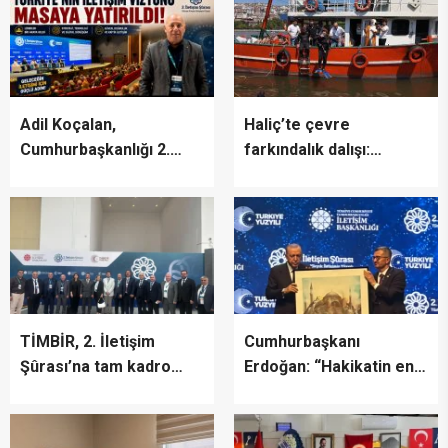
“BURASI BENİM İKİNCİ
EVİM”
Adil Koçalan,
Haliç’te çevre
Cumhurbaşkanlığı 2.
farkındalık dalışı:
İletişim Şûrası’na Katıldı
“Canlıların yaşaması
asla mümkün değil”
TİMBİR, 2. İletişim
Cumhurbaşkanı
Şûrası’na tam kadro
Erdoğan: “Hakikatin en
katıldı
fazla zarar gördüğü bir
dönemden geçiyoruz”