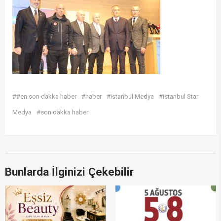
##en son dakka haber
#haber
#istanbul Medya
#istanbul Star
Medya
#son dakka haber
Bunlarda İlginizi Çekebilir