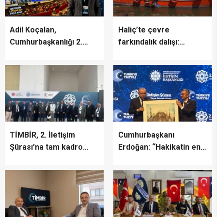
Adil Koçalan,
Haliç’te çevre
Cumhurbaşkanlığı 2.
farkındalık dalışı:
İletişim Şûrası’na Katıldı
“Canlıların yaşaması
asla mümkün değil”
TİMBİR, 2. İletişim
Cumhurbaşkanı
Şûrası’na tam kadro
Erdoğan: “Hakikatin en
katıldı
fazla zarar gördüğü bir
dönemden geçiyoruz”