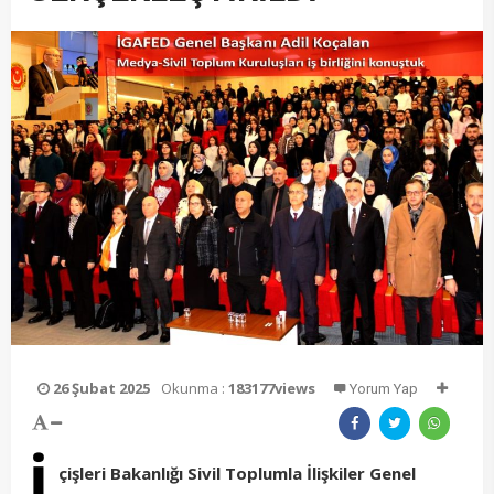
26 Şubat 2025
Okunma :
183177views
Yorum Yap
İ
çişleri Bakanlığı Sivil Toplumla İlişkiler Genel