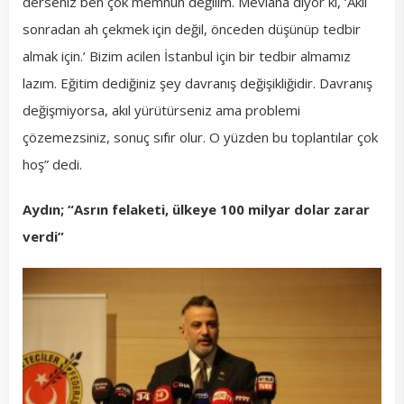
derseniz ben çok memnun değilim. Mevlana diyor ki, ‘Akıl
sonradan ah çekmek için değil, önceden düşünüp tedbir
almak için.’ Bizim acilen İstanbul için bir tedbir almamız
lazım. Eğitim dediğiniz şey davranış değişikliğidir. Davranış
değişmiyorsa, akıl yürütürseniz ama problemi
çözemezsiniz, sonuç sıfır olur. O yüzden bu toplantılar çok
hoş” dedi.
Aydın; “Asrın felaketi, ülkeye 100 milyar dolar zarar
verdi”