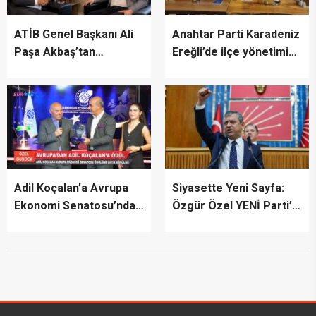
ATİB Genel Başkanı Ali
Anahtar Parti Karadeniz
Paşa Akbaş’tan
Ereğli’de ilçe yönetimini
TİMBİR’e ziyaret
tanıttı
Adil Koçalan’a Avrupa
Siyasette Yeni Sayfa:
Ekonomi Senatosu’ndan
Özgür Özel YENİ Parti’yi
Uluslararası Başarı
İlan Etti
Ödülü