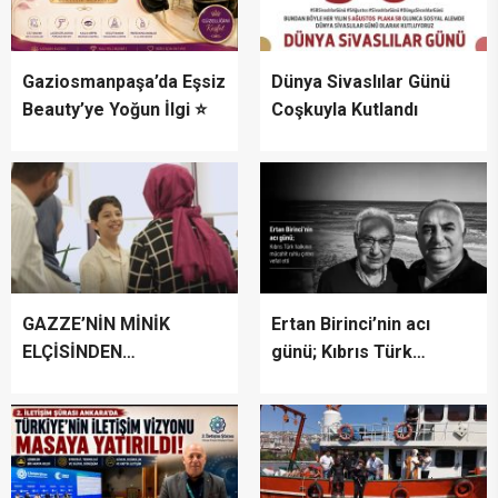
Gaziosmanpaşa’da Eşsiz
Dünya Sivaslılar Günü
Beauty’ye Yoğun İlgi ⭐
Coşkuyla Kutlandı
GAZZE’NİN MİNİK
Ertan Birinci’nin acı
ELÇİSİNDEN
günü; Kıbrıs Türk
İSTANBUL’DA
halkının mücahit ruhlu
DUYGUSAL MESAJ:
çınarı vefat etti
“BURASI BENİM İKİNCİ
EVİM”