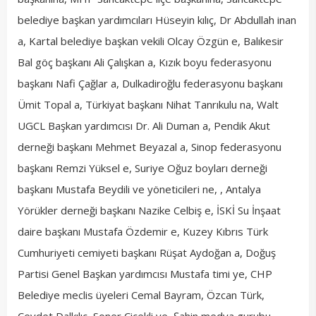
belediye başkan yardımcıları Hüseyin kılıç, Dr Abdullah inan
a, Kartal belediye başkan vekili Olcay Özgün e, Balıkesir
Bal göç başkanı Ali Çalışkan a, Kızık boyu federasyonu
başkanı Nafi Çağlar a, Dulkadiroğlu federasyonu başkanı
Ümit Topal a, Türkiyat başkanı Nihat Tanrıkulu na, Walt
UGCL Başkan yardımcısı Dr. Ali Duman a, Pendik Akut
derneği başkanı Mehmet Beyazal a, Sinop federasyonu
başkanı Remzi Yüksel e, Suriye Oğuz boyları derneği
başkanı Mustafa Beydili ve yöneticileri ne, , Antalya
Yörükler derneği başkanı Nazike Celbiş e, İSKİ Su İnşaat
daire başkanı Mustafa Özdemir e, Kuzey Kıbrıs Türk
Cumhuriyeti cemiyeti başkanı Rüşat Aydoğan a, Doğuş
Partisi Genel Başkan yardımcısı Mustafa timi ye, CHP
Belediye meclis üyeleri Cemal Bayram, Özcan Türk,
Cevdet Dalkılıç, Soner Çiçekli ye, Şahin medya gurubu