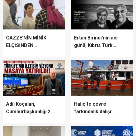
GAZZE’NİN MİNİK
Ertan Birinci’nin acı
ELÇİSİNDEN
günü; Kıbrıs Türk
İSTANBUL’DA
halkının mücahit ruhlu
DUYGUSAL MESAJ:
çınarı vefat etti
“BURASI BENİM İKİNCİ
EVİM”
Adil Koçalan,
Haliç’te çevre
Cumhurbaşkanlığı 2.
farkındalık dalışı:
İletişim Şûrası’na Katıldı
“Canlıların yaşaması
asla mümkün değil”