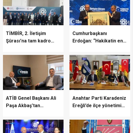
TİMBİR, 2. İletişim
Cumhurbaşkanı
Şûrası’na tam kadro
Erdoğan: “Hakikatin en
katıldı
fazla zarar gördüğü bir
dönemden geçiyoruz”
ATİB Genel Başkanı Ali
Anahtar Parti Karadeniz
Paşa Akbaş’tan
Ereğli’de ilçe yönetimini
TİMBİR’e ziyaret
tanıttı