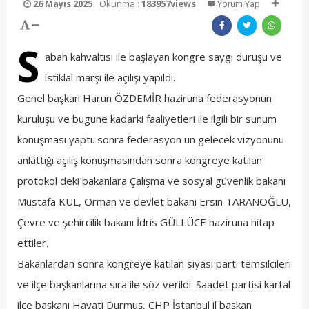
26 Mayıs 2025
Okunma :
183957views
Yorum Yap
S
abah kahvaltısı ile başlayan kongre saygı duruşu ve
istiklal marşı ile açılışı yapıldı.
Genel başkan Harun ÖZDEMİR haziruna federasyonun
kuruluşu ve bugüne kadarki faaliyetleri ile ilgili bir sunum
konuşması yaptı. sonra federasyon un gelecek vizyonunu
anlattığı açılış konuşmasından sonra kongreye katılan
protokol deki bakanlara Çalışma ve sosyal güvenlik bakanı
Mustafa KUL, Orman ve devlet bakanı Ersin TARANOĞLU,
Çevre ve şehircilik bakanı İdris GÜLLÜCE haziruna hitap
ettiler.
Bakanlardan sonra kongreye katılan siyasi parti temsilcileri
ve ilçe başkanlarına sıra ile söz verildi. Saadet partisi kartal
ilçe başkanı Hayati Durmuş, CHP İstanbul il başkan