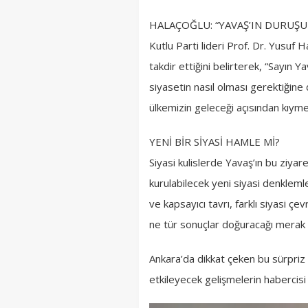
HALAÇOĞLU: “YAVAŞ’IN DURUŞ
Kutlu Parti lideri Prof. Dr. Yusuf Ha
takdir ettiğini belirterek, “Sayın Y
siyasetin nasıl olması gerektiğine 
ülkemizin geleceği açısından kıymet
YENİ BİR SİYASİ HAMLE Mİ?
Siyasi kulislerde Yavaş’ın bu ziyare
kurulabilecek yeni siyasi denklemler
ve kapsayıcı tavrı, farklı siyasi 
ne tür sonuçlar doğuracağı merak
Ankara’da dikkat çeken bu sürpriz 
etkileyecek gelişmelerin habercis