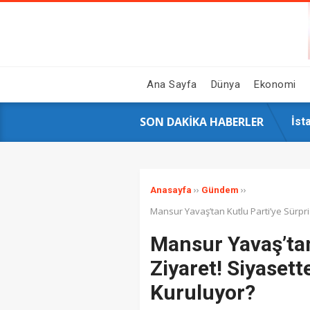
Ana Sayfa
Dünya
Ekonomi
SON DAKIKA HABERLER
GAZ
Hal
Siy
16 
İst
AK 
Çin
Ahb
Sos
Üni
››
››
Anasayfa
Gündem
Mansur Yavaş’tan Kutlu Parti’ye Sürpri
Mansur Yavaş’tan
Ziyaret! Siyasett
Kuruluyor?