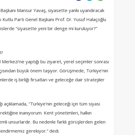
 Başkanı Mansur Yavaş, siyasette yankı uyandıracak
k Kutlu Parti Genel Başkanı Prof. Dr. Yusuf Halaçoğlu
lislerde “siyasette yeni bir denge mi kuruluyor?”
U?
 Merkezi’ne yaptığı bu ziyaret, yerel seçimler sonrası
i açısından büyük önem taşıyor. Görüşmede, Türkiye’nin
erde iş birliği fırsatları ve geleceğe dair stratejiler
 açıklamada, “Türkiye’nin geleceği için tüm siyasi
ektiğine inanıyorum. Kent yönetimleri, halkın
mli unsurlardır. Bu nedenle farklı görüşlerden gelen
lendirmemiz gerekiyor.” dedi.