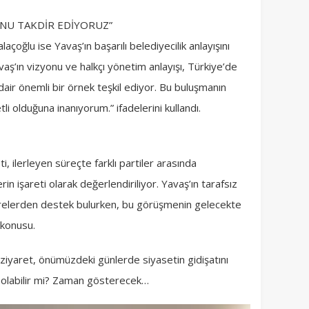
UNU TAKDİR EDİYORUZ”
laçoğlu ise Yavaş’ın başarılı belediyecilik anlayışını
avaş’ın vizyonu ve halkçı yönetim anlayışı, Türkiye’de
dair önemli bir örnek teşkil ediyor. Bu buluşmanın
li olduğuna inanıyorum.” ifadelerini kullandı.
ti, ilerleyen süreçte farklı partiler arasında
in işareti olarak değerlendiriliyor. Yavaş’ın tarafsız
çevrelerden destek bulurken, bu görüşmenin gelecekte
 konusu.
ziyaret, önümüzdeki günlerde siyasetin gidişatını
i olabilir mi? Zaman gösterecek…