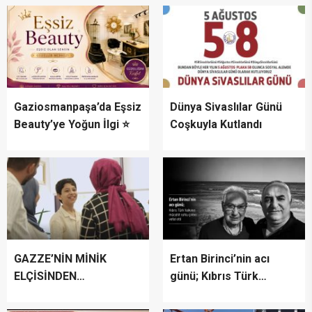
Gaziosmanpaşa’da Eşsiz
Dünya Sivaslılar Günü
Beauty’ye Yoğun İlgi ⭐
Coşkuyla Kutlandı
GAZZE’NİN MİNİK
Ertan Birinci’nin acı
ELÇİSİNDEN
günü; Kıbrıs Türk
İSTANBUL’DA
halkının mücahit ruhlu
DUYGUSAL MESAJ:
çınarı vefat etti