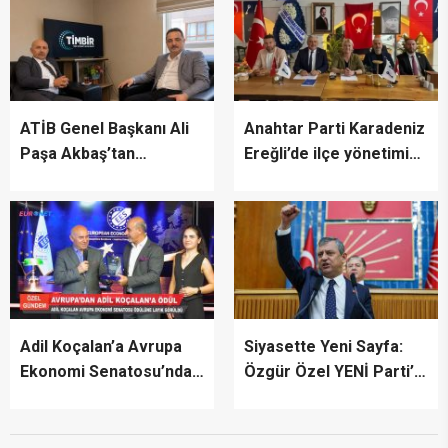
ATİB Genel Başkanı Ali
Anahtar Parti Karadeniz
Paşa Akbaş’tan
Ereğli’de ilçe yönetimini
TİMBİR’e ziyaret
tanıttı
Adil Koçalan’a Avrupa
Siyasette Yeni Sayfa:
Ekonomi Senatosu’ndan
Özgür Özel YENİ Parti’yi
Uluslararası Başarı
İlan Etti
Ödülü