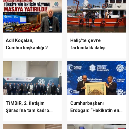
“BURASI BENİM İKİNCİ
EVİM”
Adil Koçalan,
Haliç’te çevre
Cumhurbaşkanlığı 2.
farkındalık dalışı:
İletişim Şûrası’na Katıldı
“Canlıların yaşaması
asla mümkün değil”
TİMBİR, 2. İletişim
Cumhurbaşkanı
Şûrası’na tam kadro
Erdoğan: “Hakikatin en
katıldı
fazla zarar gördüğü bir
dönemden geçiyoruz”