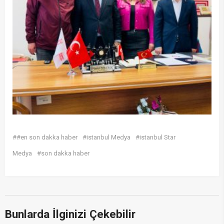
##en son dakka haber
#istanbul Medya
#istanbul Star
Medya
#son dakka haber
Bunlarda İlginizi Çekebilir