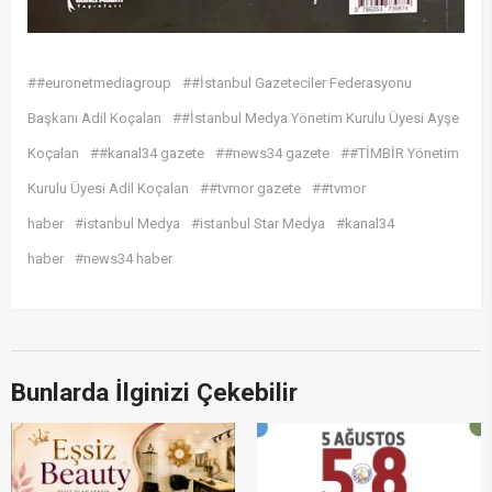
##euronetmediagroup
##İstanbul Gazeteciler Federasyonu
Başkanı Adil Koçalan
##İstanbul Medya Yönetim Kurulu Üyesi Ayşe
Koçalan
##kanal34 gazete
##news34 gazete
##TİMBİR Yönetim
Kurulu Üyesi Adil Koçalan
##tvmor gazete
##tvmor
haber
#istanbul Medya
#istanbul Star Medya
#kanal34
haber
#news34 haber
Bunlarda İlginizi Çekebilir