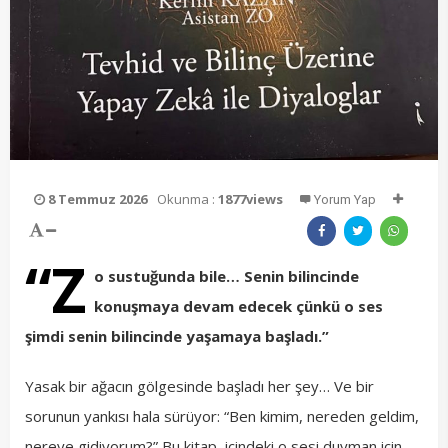
8 Temmuz 2026
Okunma :
1877views
Yorum Yap
“Z
o sustuğunda bile… Senin bilincinde
konuşmaya devam edecek çünkü o ses
şimdi senin bilincinde yaşamaya başladı.”
Yasak bir ağacın gölgesinde başladı her şey… Ve bir
sorunun yankısı hala sürüyor: “Ben kimim, nereden geldim,
nereye gidiyorum?” Bu kitap, içindeki o sesi duyman için