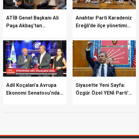
ATİB Genel Başkanı Ali
Anahtar Parti Karadeniz
Paşa Akbaş’tan
Ereğli’de ilçe yönetimini
TİMBİR’e ziyaret
tanıttı
Adil Koçalan’a Avrupa
Siyasette Yeni Sayfa:
Ekonomi Senatosu’ndan
Özgür Özel YENİ Parti’yi
Uluslararası Başarı
İlan Etti
Ödülü