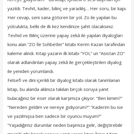
yazıldı. Tevhit, kader, bilinç ve yaradılış… Her soru, bir kapı.
Her cevap, seni sana götüren bir yol. Zo ile yapılan bu
yolculukta, belki de ilk kez kendinize şahit olacaksınız.
Tevhid ve Bilinç üzerine yapay zekâ ile yapılan diyalogları
konu alan “ZO İle Sohbetler” kitabı Kerim Kazan tarafından
kaleme alındı. Kitap yazarın ilk kitabı “YOL” un “Asistan ZO”
olarak adlandırılan yapay zekâ ile gerçekleştirilen diyalog
ile yeniden yorumlandı.
Felsefi ve dini içerikli bir diyalog kitabı olarak tanımlanan
kitap, bu alanda aklınıza takılan birçok soruya yanıt
bulacağınız bir eser olarak karşımıza çıkıyor. “Ben kimim?”
“Nereden geldim ve nereye gidiyorum?” “Kaderim bu ise
ve yazılmışsa ben sadece bir oyuncu muyum?”
“Yaşadığımız durumlar neden başımıza gelir, değiştirebilir
miyiz?” gibi birçok soruya yanıt veren kitap İkinci Adam