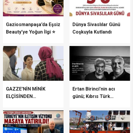
Gaziosmanpaşa’da Eşsiz
Dünya Sivaslılar Günü
Beauty’ye Yoğun İlgi ⭐
Coşkuyla Kutlandı
GAZZE’NİN MİNİK
Ertan Birinci’nin acı
ELÇİSİNDEN
günü; Kıbrıs Türk
İSTANBUL’DA
halkının mücahit ruhlu
DUYGUSAL MESAJ:
çınarı vefat etti
“BURASI BENİM İKİNCİ
EVİM”