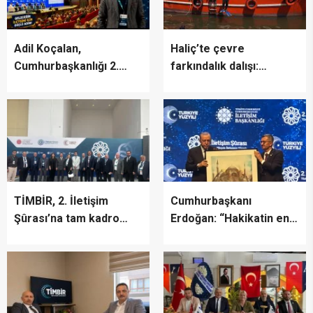
Adil Koçalan,
Haliç’te çevre
Cumhurbaşkanlığı 2.
farkındalık dalışı:
İletişim Şûrası’na Katıldı
“Canlıların yaşaması
asla mümkün değil”
TİMBİR, 2. İletişim
Cumhurbaşkanı
Şûrası’na tam kadro
Erdoğan: “Hakikatin en
katıldı
fazla zarar gördüğü bir
dönemden geçiyoruz”