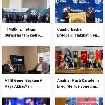
TİMBİR, 2. İletişim
Cumhurbaşkanı
Şûrası’na tam kadro
Erdoğan: “Hakikatin en
katıldı
fazla zarar gördüğü bir
dönemden geçiyoruz”
ATİB Genel Başkanı Ali
Anahtar Parti Karadeniz
Paşa Akbaş’tan
Ereğli’de ilçe yönetimini
TİMBİR’e ziyaret
tanıttı