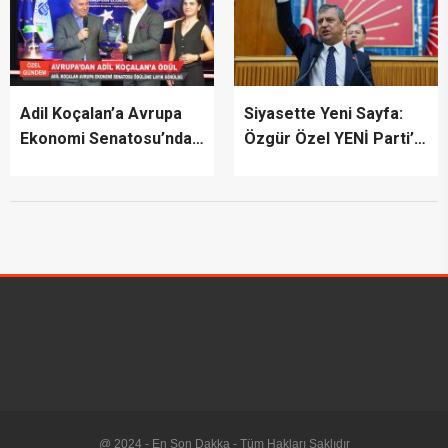
Adil Koçalan’a Avrupa
Siyasette Yeni Sayfa:
Ekonomi Senatosu’ndan
Özgür Özel YENİ Parti’yi
Uluslararası Başarı
İlan Etti
Ödülü
@ 2024 - En Son Dakka - Tüm Hakları Saklıdır