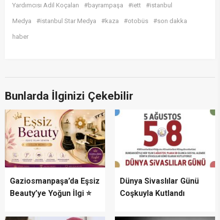
Yardımcısı Adil Koçalan
#bayrampaşa
#iett
#istanbul
Medya
#istanbul Star Medya
#kaza
#otobüs
#son dakka
haber
Bunlarda İlginizi Çekebilir
Gaziosmanpaşa’da Eşsiz
Dünya Sivaslılar Günü
Beauty’ye Yoğun İlgi ⭐
Coşkuyla Kutlandı