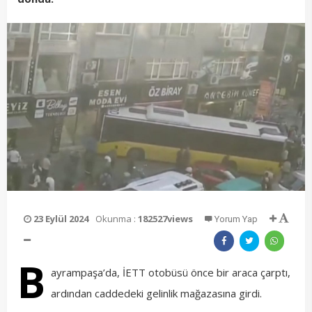
23 Eylül 2024
Okunma :
182527views
Yorum Yap
B
ayrampaşa’da, İETT otobüsü önce bir araca çarptı,
ardından caddedeki gelinlik mağazasına girdi.