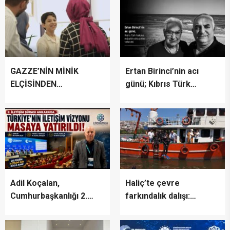
GAZZE’NİN MİNİK
Ertan Birinci’nin acı
ELÇİSİNDEN
günü; Kıbrıs Türk
İSTANBUL’DA
halkının mücahit ruhlu
DUYGUSAL MESAJ:
çınarı vefat etti
“BURASI BENİM İKİNCİ
EVİM”
Adil Koçalan,
Haliç’te çevre
Cumhurbaşkanlığı 2.
farkındalık dalışı:
İletişim Şûrası’na Katıldı
“Canlıların yaşaması
asla mümkün değil”