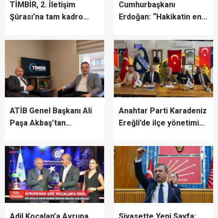
TİMBİR, 2. İletişim
Cumhurbaşkanı
Şûrası’na tam kadro
Erdoğan: “Hakikatin en
katıldı
fazla zarar gördüğü bir
dönemden geçiyoruz”
ATİB Genel Başkanı Ali
Anahtar Parti Karadeniz
Paşa Akbaş’tan
Ereğli’de ilçe yönetimini
TİMBİR’e ziyaret
tanıttı
Adil Koçalan’a Avrupa
Siyasette Yeni Sayfa: