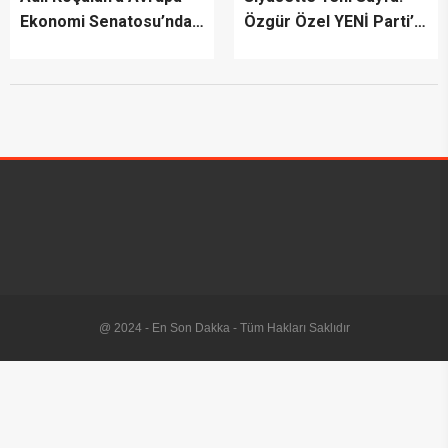
Ekonomi Senatosu’ndan
Özgür Özel YENİ Parti’yi
Uluslararası Başarı
İlan Etti
Ödülü
@ 2024 - En Son Dakka - Tüm Hakları Saklıdır