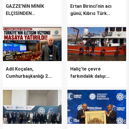
GAZZE’NİN MİNİK
Ertan Birinci’nin acı
ELÇİSİNDEN
günü; Kıbrıs Türk
İSTANBUL’DA
halkının mücahit ruhlu
DUYGUSAL MESAJ:
çınarı vefat etti
“BURASI BENİM İKİNCİ
EVİM”
Adil Koçalan,
Haliç’te çevre
Cumhurbaşkanlığı 2.
farkındalık dalışı:
İletişim Şûrası’na Katıldı
“Canlıların yaşaması
asla mümkün değil”