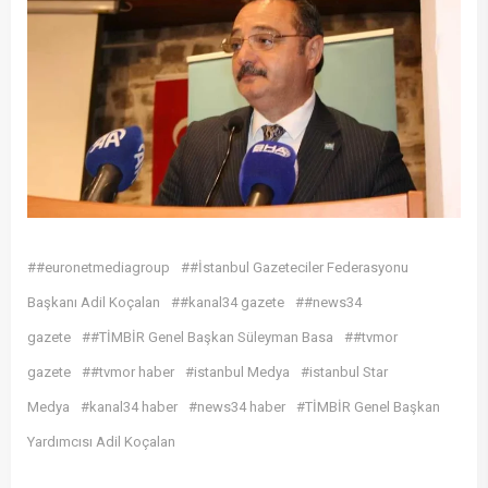
##euronetmediagroup
##İstanbul Gazeteciler Federasyonu
Başkanı Adil Koçalan
##kanal34 gazete
##news34
gazete
##TİMBİR Genel Başkan Süleyman Basa
##tvmor
gazete
##tvmor haber
#istanbul Medya
#istanbul Star
Medya
#kanal34 haber
#news34 haber
#TİMBİR Genel Başkan
Yardımcısı Adil Koçalan