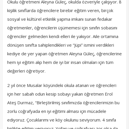
Okulu öğretmeni Aleyna Güleç, okulda özveriyle çalışıyor. 8
kişilik sınıflarda öğrencilere birebir eğitim veren, birçok
sosyal ve kültürel etkinlik yapma imkanı sunan fedakar
öğretmenler, öğrencilerin üşümemesi için sınıfın sobasını
öğrenciler gelmeden kendi elleri ile yakıyor. Aile ortamına
dönüşen sınıfta sahiplendikleri ve “Jüpi” ismini verdikleri
kediye de yer yapan öğretmen Aleyna Güleç, öğrencilerine
hem iyi eğitim alıp hem de iyi bir insan olmaları için tüm
değerleri öğretiyor.
2 yıl önce Musalar köyündeki okula atanan ve öğrencileri
için her sabah odun kesip sobayı yakan öğretmen Erol
Ateş Durmaz, “Birleştirilmiş sınıfımızda öğrencilerimizin bu
zorlu coğrafyada en iyi eğitimi alması için mücadele
ediyoruz. Çocuklarımı ve köy okulunu seviyorum. 4 sınıfa
birlikte eğitim veriyoruz. Yolları ve coğrafyası zor olsa da