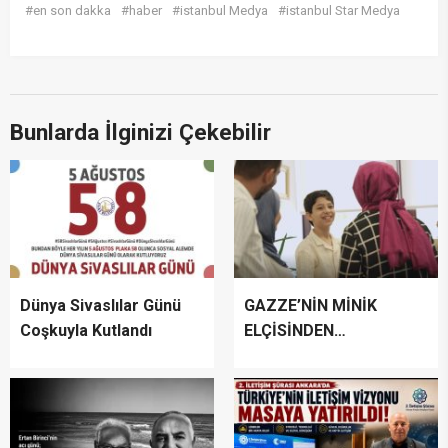
#en son dakka
#haber
#istanbul Medya
#istanbul Star Medya
Bunlarda İlginizi Çekebilir
Dünya Sivaslılar Günü
GAZZE’NİN MİNİK
Coşkuyla Kutlandı
ELÇİSİNDEN
İSTANBUL’DA
DUYGUSAL MESAJ:
“BURASI BENİM İKİNCİ
EVİM”