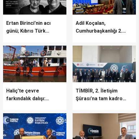
Ertan Birinci’nin acı
Adil Koçalan,
günü; Kıbrıs Türk
Cumhurbaşkanlığı 2.
halkının mücahit ruhlu
İletişim Şûrası’na Katıldı
çınarı vefat etti
Haliç’te çevre
TİMBİR, 2. İletişim
farkındalık dalışı:
Şûrası’na tam kadro
“Canlıların yaşaması
katıldı
asla mümkün değil”