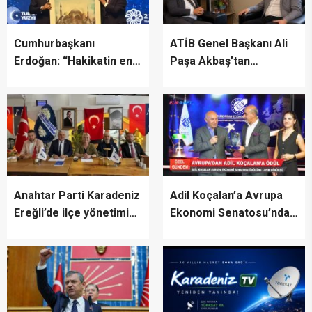
Cumhurbaşkanı
ATİB Genel Başkanı Ali
Erdoğan: “Hakikatin en
Paşa Akbaş’tan
fazla zarar gördüğü bir
TİMBİR’e ziyaret
dönemden geçiyoruz”
Anahtar Parti Karadeniz
Adil Koçalan’a Avrupa
Ereğli’de ilçe yönetimini
Ekonomi Senatosu’ndan
tanıttı
Uluslararası Başarı
Ödülü