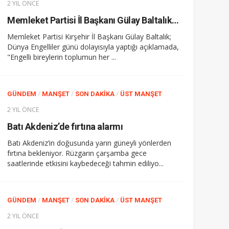
2 YIL ÖNCE
Memleket Partisi İl Başkanı Gülay Baltalık: “Özel grupların toplumda var olduklarının bilincinde olmalıyız”
Memleket Partisi Kırşehir İl Başkanı Gülay Baltalık;
Dünya Engelliler günü dolayısıyla yaptığı açıklamada,
"Engelli bireylerin toplumun her ...
/
/
/
GÜNDEM
MANŞET
SON DAKIKA
ÜST MANŞET
2 YIL ÖNCE
Batı Akdeniz’de fırtına alarmı
Batı Akdeniz’in doğusunda yarın güneyli yönlerden
fırtına bekleniyor. Rüzgarın çarşamba gece
saatlerinde etkisini kaybedeceği tahmin ediliyo...
/
/
/
GÜNDEM
MANŞET
SON DAKIKA
ÜST MANŞET
2 YIL ÖNCE