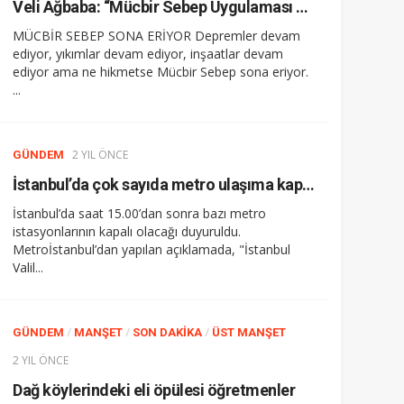
Veli Ağbaba: “Mücbir Sebep Uygulaması Sona Ererse Deprem Bölgesinde Ciddi Sıkıntılar Yaşanır”
MÜCBİR SEBEP SONA ERİYOR Depremler devam
ediyor, yıkımlar devam ediyor, inşaatlar devam
ediyor ama ne hikmetse Mücbir Sebep sona eriyor.
...
2 YIL ÖNCE
GÜNDEM
İstanbul’da çok sayıda metro ulaşıma kapatılacak
İstanbul’da saat 15.00’dan sonra bazı metro
istasyonlarının kapalı olacağı duyuruldu.
Metroİstanbul’dan yapılan açıklamada, "İstanbul
Valil...
/
/
/
GÜNDEM
MANŞET
SON DAKIKA
ÜST MANŞET
2 YIL ÖNCE
Dağ köylerindeki eli öpülesi öğretmenler