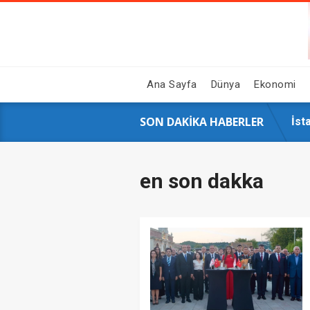
Ana Sayfa
Dünya
Ekonomi
SON DAKIKA HABERLER
GAZ
Hal
Siy
16 
İst
AK 
Çin
Ahb
Sos
Üni
en son dakka