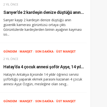
2 YIL ÖNCE
Sarıyer’de 2 kardeşin denize düştüğü anın görüntüsü ortaya çıktı
Sarıyer kayıp 2 kardeşin denize düştüğü anın
güvenlik kamerası görüntüsü ortaya çıktı.
Görüntülerde kardeşlerden birinin ayağının kayması
so...
/
/
/
GÜNDEM
MANŞET
SON DAKIKA
ÜST MANŞET
2 YIL ÖNCE
Hatay’da 4 çocuk annesi şoför Ayşe, 14 yıldır direksiyon sallayarak ekmek parasını kazanıyor
Hatay’ın Antakya ilçesinde 14 yıldır öğrenci servisi
şoförlüğü yaparak ekmek parasını kazanan 4 çocuk
annesi Ayşe Özgün, mesleğine olan sevg...
/
/
/
GÜNDEM
MANŞET
SON DAKIKA
ÜST MANŞET