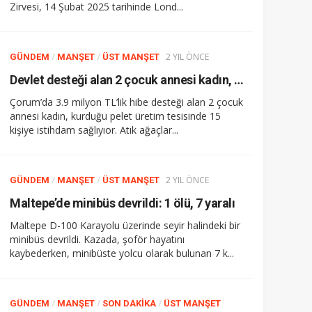
Zirvesi, 14 Şubat 2025 tarihinde Lond...
/
/
2 YIL ÖNCE
GÜNDEM
MANŞET
ÜST MANŞET
Devlet desteği alan 2 çocuk annesi kadın, pelet üretim tesisi kurdu
Çorum’da 3.9 milyon TL’lik hibe desteği alan 2 çocuk
annesi kadın, kurduğu pelet üretim tesisinde 15
kişiye istihdam sağlıyıor. Atık ağaçlar...
/
/
2 YIL ÖNCE
GÜNDEM
MANŞET
ÜST MANŞET
Maltepe’de minibüs devrildi: 1 ölü, 7 yaralı
Maltepe D-100 Karayolu üzerinde seyir halindeki bir
minibüs devrildi. Kazada, şoför hayatını
kaybederken, minibüste yolcu olarak bulunan 7 k...
/
/
/
GÜNDEM
MANŞET
SON DAKIKA
ÜST MANŞET