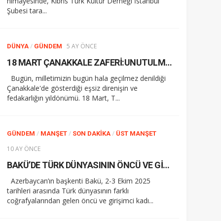
himayesinde, Kıbrıs Türk Kültür Derneği İstanbul
Şubesi tara...
/
5 AY ÖNCE
DÜNYA
GÜNDEM
18 MART ÇANAKKALE ZAFERİ:UNUTULMAZ KAHRAMANLIK VE MİLLİ DİRENİŞİN SEMBOLÜ
Bugün, milletimizin bugün hala geçilmez denildiği
Çanakkale'de gösterdiği eşsiz direnişin ve
fedakarlığın yıldönümü. 18 Mart, T...
/
/
/
GÜNDEM
MANŞET
SON DAKIKA
ÜST MANŞET
10 AY ÖNCE
BAKÜ’DE TÜRK DÜNYASININ ÖNCÜ VE GİRİŞİMCİ KADINLARI BULUŞTU II. Uluslararası Türk Dünyasında Kadın Çalıştayı büyük ilgi gördü
Azerbaycan’ın başkenti Bakü, 2-3 Ekim 2025
tarihleri arasında Türk dünyasının farklı
coğrafyalarından gelen öncü ve girişimci kadı...