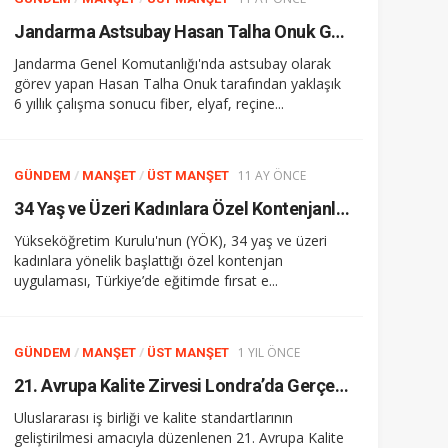
Jandarma Astsubay Hasan Talha Onuk Geliştirdiği Yeni Nesil Zırh Teknolojisini TEKNOFEST’te Tanıtıyor
Jandarma Genel Komutanlığı'nda astsubay olarak
görev yapan Hasan Talha Onuk tarafından yaklaşık
6 yıllık çalışma sonucu fiber, elyaf, reçine...
/
/
11 AY ÖNCE
GÜNDEM
MANŞET
ÜST MANŞET
34 Yaş ve Üzeri Kadınlara Özel Kontenjanla Üniversite Fırsatı
Yükseköğretim Kurulu'nun (YÖK), 34 yaş ve üzeri
kadınlara yönelik başlattığı özel kontenjan
uygulaması, Türkiye’de eğitimde fırsat e...
/
/
1 YIL ÖNCE
GÜNDEM
MANŞET
ÜST MANŞET
21. Avrupa Kalite Zirvesi Londra’da Gerçekleştirildi
Uluslararası iş birliği ve kalite standartlarının
geliştirilmesi amacıyla düzenlenen 21. Avrupa Kalite