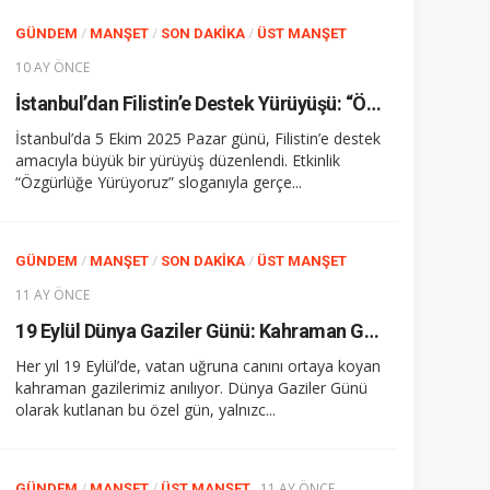
/
/
/
GÜNDEM
MANŞET
SON DAKIKA
ÜST MANŞET
10 AY ÖNCE
İstanbul’dan Filistin’e Destek Yürüyüşü: “Özgürlüğe Yürüyoruz”
İstanbul’da 5 Ekim 2025 Pazar günü, Filistin’e destek
amacıyla büyük bir yürüyüş düzenlendi. Etkinlik
“Özgürlüğe Yürüyoruz” sloganıyla gerçe...
/
/
/
GÜNDEM
MANŞET
SON DAKIKA
ÜST MANŞET
11 AY ÖNCE
19 Eylül Dünya Gaziler Günü: Kahraman Gazilerimiz ve Gazi Mustafa Kemal Atatürk’ün İzinde Anma Günleri
Her yıl 19 Eylül’de, vatan uğruna canını ortaya koyan
kahraman gazilerimiz anılıyor. Dünya Gaziler Günü
olarak kutlanan bu özel gün, yalnızc...
/
/
11 AY ÖNCE
GÜNDEM
MANŞET
ÜST MANŞET