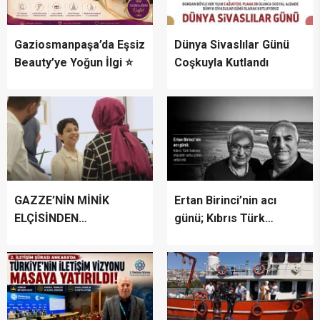
Gaziosmanpaşa’da Eşsiz
Dünya Sivaslılar Günü
Beauty’ye Yoğun İlgi ⭐
Coşkuyla Kutlandı
GAZZE’NİN MİNİK
Ertan Birinci’nin acı
ELÇİSİNDEN
günü; Kıbrıs Türk
İSTANBUL’DA
halkının mücahit ruhlu
DUYGUSAL MESAJ:
çınarı vefat etti
“BURASI BENİM İKİNCİ
EVİM”