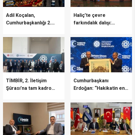
Adil Koçalan,
Haliç’te çevre
Cumhurbaşkanlığı 2.
farkındalık dalışı:
İletişim Şûrası’na Katıldı
“Canlıların yaşaması
asla mümkün değil”
TİMBİR, 2. İletişim
Cumhurbaşkanı
Şûrası’na tam kadro
Erdoğan: “Hakikatin en
katıldı
fazla zarar gördüğü bir
dönemden geçiyoruz”