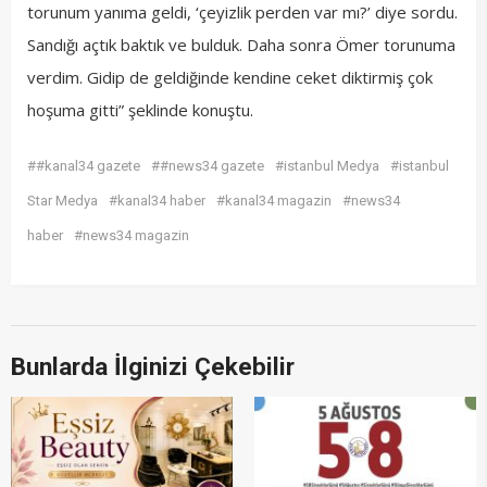
torunum yanıma geldi, ‘çeyizlik perden var mı?’ diye sordu.
Sandığı açtık baktık ve bulduk. Daha sonra Ömer torunuma
verdim. Gidip de geldiğinde kendine ceket diktirmiş çok
hoşuma gitti” şeklinde konuştu.
##kanal34 gazete
##news34 gazete
#istanbul Medya
#istanbul
Star Medya
#kanal34 haber
#kanal34 magazin
#news34
haber
#news34 magazin
Bunlarda İlginizi Çekebilir