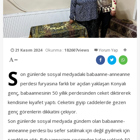
21 Kasım 2024
Okunma :
182607views
Yorum Yap
S
on günlerde sosyal medyadaki babaanne-anneanne
perdesi furyasına farklı bir açıdan yaklaşan Konyalı
genç, babaannesinin 50 yıllık perdesinden ceket diktirerek
kendisine kıyafet yaptı. Ceketini giyip caddelerde gezen
genç görenlerin dikkatini çekiyor.
Son günlerde sosyal medyada gündem olan babaanne-
anneanne perdesi bu sefer satılmak için değil giyilmek için
sandıktan çıktı. Babaannesinin çeyizinden kalan yaklaşık 50