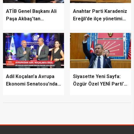
ATİB Genel Başkanı Ali
Anahtar Parti Karadeniz
Paşa Akbaş’tan
Ereğli’de ilçe yönetimini
TİMBİR’e ziyaret
tanıttı
Adil Koçalan’a Avrupa
Siyasette Yeni Sayfa:
Ekonomi Senatosu’ndan
Özgür Özel YENİ Parti’yi
Uluslararası Başarı
İlan Etti
Ödülü