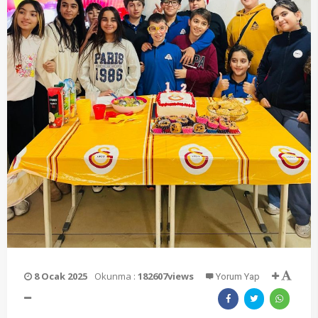
8 Ocak 2025
Okunma :
182607views
Yorum Yap