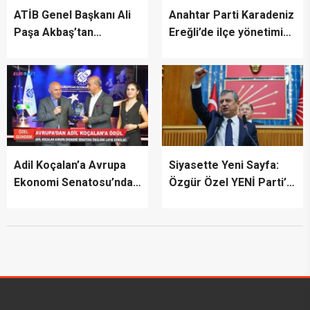
ATİB Genel Başkanı Ali
Anahtar Parti Karadeniz
Paşa Akbaş’tan
Ereğli’de ilçe yönetimini
TİMBİR’e ziyaret
tanıttı
Adil Koçalan’a Avrupa
Siyasette Yeni Sayfa:
Ekonomi Senatosu’ndan
Özgür Özel YENİ Parti’yi
Uluslararası Başarı
İlan Etti
Ödülü