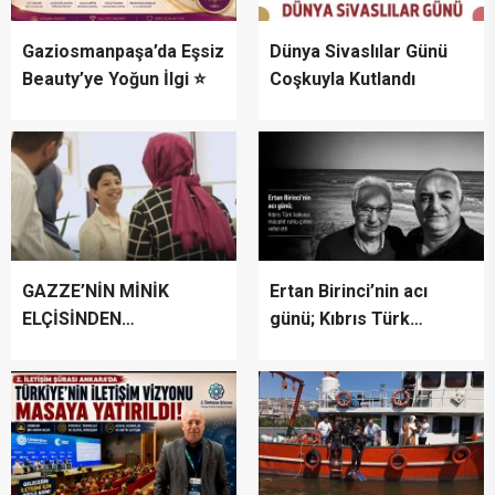
Gaziosmanpaşa’da Eşsiz
Dünya Sivaslılar Günü
Beauty’ye Yoğun İlgi ⭐
Coşkuyla Kutlandı
GAZZE’NİN MİNİK
Ertan Birinci’nin acı
ELÇİSİNDEN
günü; Kıbrıs Türk
İSTANBUL’DA
halkının mücahit ruhlu
DUYGUSAL MESAJ:
çınarı vefat etti
“BURASI BENİM İKİNCİ
EVİM”