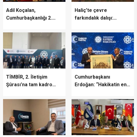
Adil Koçalan,
Haliç’te çevre
Cumhurbaşkanlığı 2.
farkındalık dalışı:
İletişim Şûrası’na Katıldı
“Canlıların yaşaması
asla mümkün değil”
TİMBİR, 2. İletişim
Cumhurbaşkanı
Şûrası’na tam kadro
Erdoğan: “Hakikatin en
katıldı
fazla zarar gördüğü bir
dönemden geçiyoruz”