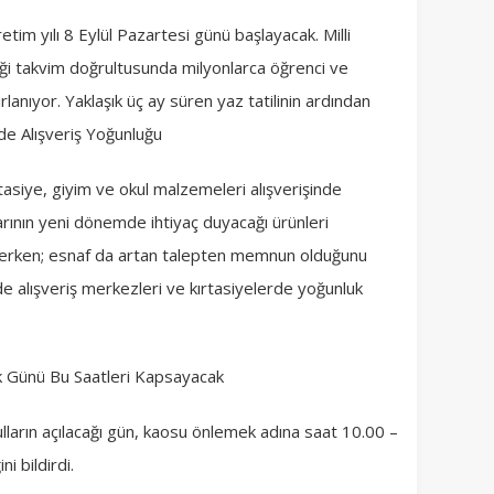
im yılı 8 Eylül Pazartesi günü başlayacak. Milli
diği takvim doğrultusunda milyonlarca öğrenci ve
nıyor. Yaklaşık üç ay süren yaz tatilinin ardından
rde Alışveriş Yoğunluğu
rtasiye, giyim ve okul malzemeleri alışverişinde
larının yeni dönemde ihtiyaç duyacağı ürünleri
ederken; esnaf da artan talepten memnun olduğunu
rde alışveriş merkezleri ve kırtasiyelerde yoğunluk
İlk Günü Bu Saatleri Kapsayacak
ulların açılacağı gün, kaosu önlemek adına saat 10.00 –
i bildirdi.