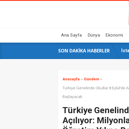
Ana Sayfa
Dünya
Ekonomi
SON DAKIKA HABERLER
GAZ
Hal
Siy
16 
İst
AK 
Çin
Ahb
Sos
Üni
››
››
Anasayfa
Gündem
Türkiye Genelinde Okullar 8 Eylül’de Aç
Başlayacak
Türkiye Genelinde
Açılıyor: Milyonl