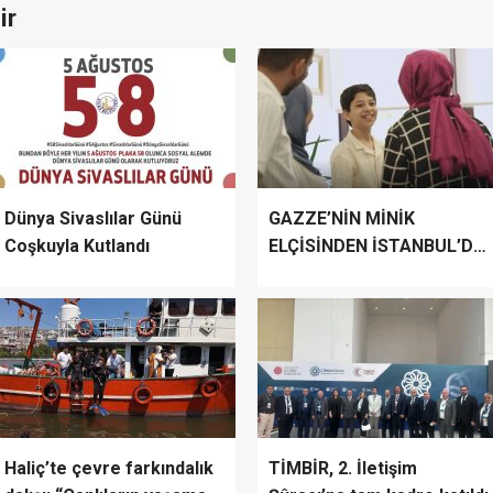
ir
Dünya Sivaslılar Günü
GAZZE’NİN MİNİK
Coşkuyla Kutlandı
ELÇİSİNDEN İSTANBUL’DA
DUYGUSAL MESAJ:
“BURASI BENİM İKİNCİ
EVİM”
Haliç’te çevre farkındalık
TİMBİR, 2. İletişim