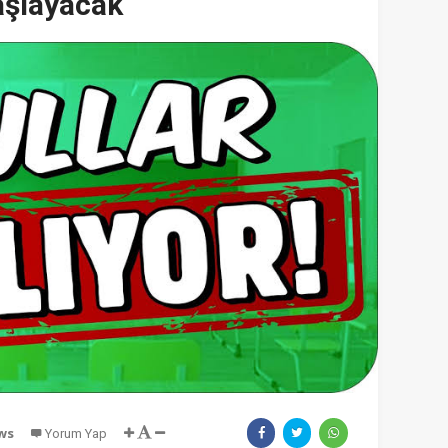
aşlayacak
ws
Yorum Yap