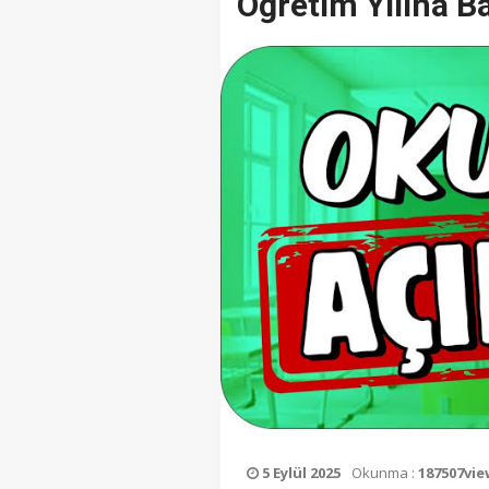
Öğretim Yılına B
5 Eylül 2025
Okunma :
187507vie