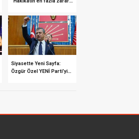
“Hakikatin en fazla zarar
gördüğü bir dönemden
geçiyoruz”
Siyasette Yeni Sayfa:
Özgür Özel YENİ Parti’yi
İlan Etti