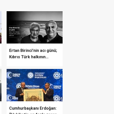
Ertan Birinci’nin acı günü;
Kıbrıs Türk halkının
mücahit ruhlu çınarı vefat
etti
Cumhurbaşkanı Erdoğan: