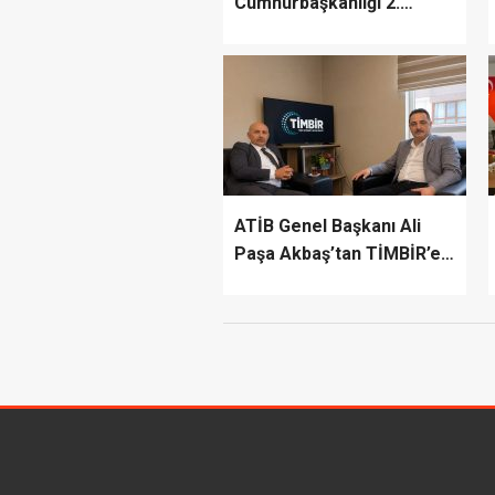
Cumhurbaşkanlığı 2.
İletişim Şûrası’na Katıldı
ATİB Genel Başkanı Ali
Paşa Akbaş’tan TİMBİR’e
ziyaret