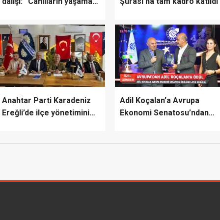
dalışı: “Canlıların yaşaması
Şûrası’na tam kadro katıldı
asla mümkün değil”
Anahtar Parti Karadeniz
Adil Koçalan’a Avrupa
Ereğli’de ilçe yönetimini
Ekonomi Senatosu’ndan
tanıttı
Uluslararası Başarı Ödülü