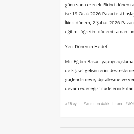
günü sona erecek. Birinci dönem ara
ise 19 Ocak 2026 Pazartesi başl
İkinci dönem, 2 Şubat 2026 Paza
eğitim- öğretim dönemi tamamlan
Yeni Dönemin Hedefi
Milli Eğitim Bakanı yaptığı açıkla
de kişisel gelişimlerini destekleme
güçlendirmeye, dijitalleşme ve yen
devam edeceğiz” ifadelerini kulland
##8 eylül
##en son dakka haber
##Oku