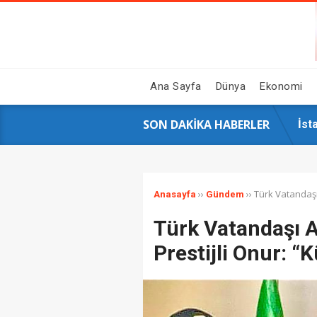
Ana Sayfa
Dünya
Ekonomi
SON DAKIKA HABERLER
GAZ
Hal
Siy
16 
İst
AK 
Çin
Ahb
Sos
Üni
››
››
Türk Vatandaşı 
Anasayfa
Gündem
Türk Vatandaşı Al
Prestijli Onur: “