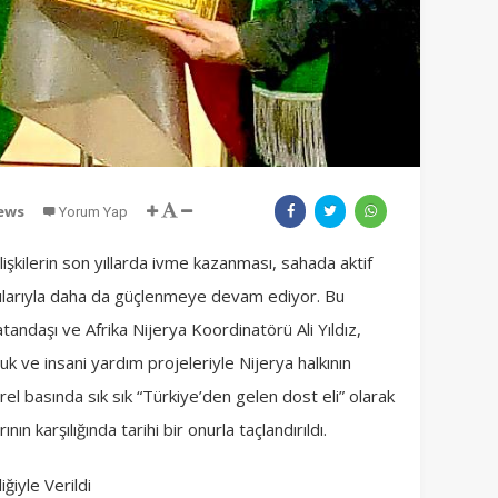
iews
Yorum Yap
 ilişkilerin son yıllarda ivme kazanması, sahada aktif
tkılarıyla daha da güçlenmeye devam ediyor. Bu
ndaşı ve Afrika Nijerya Koordinatörü Ali Yıldız,
 ve insani yardım projeleriyle Nijerya halkının
el basında sık sık “Türkiye’den gelen dost eli” olarak
ının karşılığında tarihi bir onurla taçlandırıldı.
ğiyle Verildi