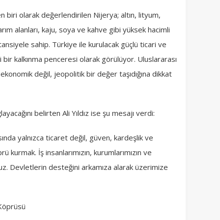
biri olarak değerlendirilen Nijerya; altın, lityum,
tarım alanları, kaju, soya ve kahve gibi yüksek hacimli
nsiyele sahip. Türkiye ile kurulacak güçlü ticari ve
 yeni bir kalkınma penceresi olarak görülüyor. Uluslararası
ca ekonomik değil, jeopolitik bir değer taşıdığına dikkat
layacağını belirten Ali Yıldız ise şu mesajı verdi:
ında yalnızca ticaret değil, güven, kardeşlik ve
öprü kurmak. İş insanlarımızın, kurumlarımızın ve
uz. Devletlerin desteğini arkamıza alarak üzerimize
 Köprüsü