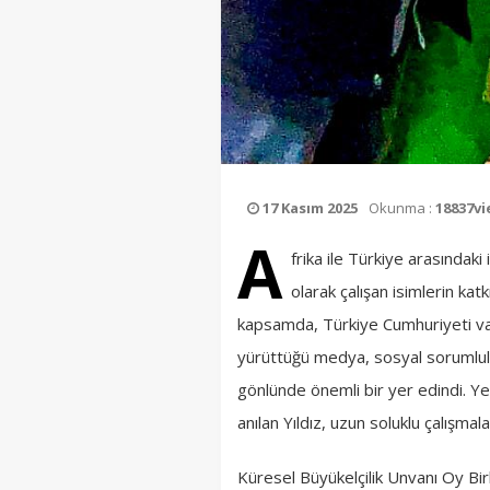
17 Kasım 2025
Okunma :
18837v
A
frika ile Türkiye arasındaki
olarak çalışan isimlerin ka
kapsamda, Türkiye Cumhuriyeti vata
yürüttüğü medya, sosyal sorumluluk
gönlünde önemli bir yer edindi. Yer
anılan Yıldız, uzun soluklu çalışmalar
Küresel Büyükelçilik Unvanı Oy Birli