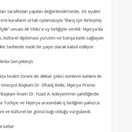
lları tarafından yapılan değerlendirmede, 36 eyalet
esmi kurulların ortak oylamasıyla “Barış için Birleşmiş
lik” unvanı Ali Yıldız’a oy birliğiyle verildi. Nijerya’da
 kültürel diplomasi yürüten ve barışa katkı sağlayan
ke tarihinde nadir bir paye olarak kabul ediliyor.
ımla Gerçekleşti
teslim töreni de dikkat çekici isimlerin katılımı ile
a Interpol Başkanı Dr. Elhadj Belki, Nijerya Prensi
aşkanı İmam Dr. Fuad A. Adeyemi’nin şahitliğinde
Türkiye ve Nijerya arasındaki iş birliğinin yalnızca
i ve kültürel bir gönül bağı olduğu vurgulandı.
ırsatlar