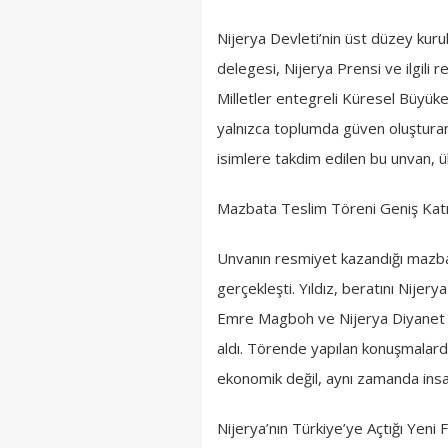
Nijerya Devleti’nin üst düzey kuru
delegesi, Nijerya Prensi ve ilgili r
Milletler entegreli Küresel Büyükelçi
yalnızca toplumda güven oluşturan,
isimlere takdim edilen bu unvan, ül
Mazbata Teslim Töreni Geniş Katıl
Unvanın resmiyet kazandığı mazbata 
gerçekleşti. Yıldız, beratını Nijery
Emre Magboh ve Nijerya Diyanet B
aldı. Törende yapılan konuşmalarda 
ekonomik değil, aynı zamanda insan
Nijerya’nın Türkiye’ye Açtığı Yeni F