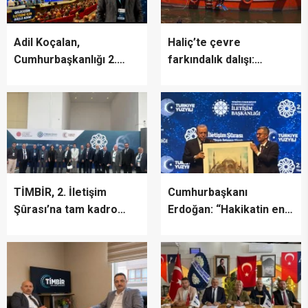
Adil Koçalan,
Haliç’te çevre
Cumhurbaşkanlığı 2.
farkındalık dalışı:
İletişim Şûrası’na Katıldı
“Canlıların yaşaması
asla mümkün değil”
TİMBİR, 2. İletişim
Cumhurbaşkanı
Şûrası’na tam kadro
Erdoğan: “Hakikatin en
katıldı
fazla zarar gördüğü bir
dönemden geçiyoruz”