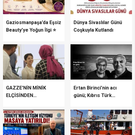
Gaziosmanpaşa’da Eşsiz
Dünya Sivaslılar Günü
Beauty’ye Yoğun İlgi ⭐
Coşkuyla Kutlandı
GAZZE’NİN MİNİK
Ertan Birinci’nin acı
ELÇİSİNDEN
günü; Kıbrıs Türk
İSTANBUL’DA
halkının mücahit ruhlu
DUYGUSAL MESAJ:
çınarı vefat etti
“BURASI BENİM İKİNCİ
EVİM”