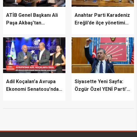
ATİB Genel Başkanı Ali
Anahtar Parti Karadeniz
Paşa Akbaş’tan
Ereğli’de ilçe yönetimini
TİMBİR’e ziyaret
tanıttı
Adil Koçalan’a Avrupa
Siyasette Yeni Sayfa:
Ekonomi Senatosu’ndan
Özgür Özel YENİ Parti’yi
Uluslararası Başarı
İlan Etti
Ödülü