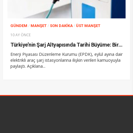
/
/
/
GÜNDEM
MANŞET
SON DAKIKA
ÜST MANŞET
10 AY ÖNCE
Türkiye’nin Şarj Altyapısında Tarihi Büyüme: Bir Yılda Üç Kat Artış
Enerji Piyasası Düzenleme Kurumu (EPDK), eylül ayına dair
elektrikli araç şarj istasyonlarına ilişkin verileri kamuoyuyla
paylaştı. Açıklana...