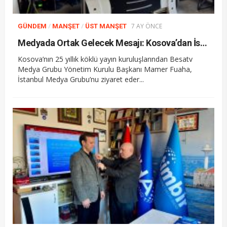
/
/
7 AY ÖNCE
GÜNDEM
MANŞET
ÜST MANŞET
Medyada Ortak Gelecek Mesajı: Kosova’dan İstanbul Medya Grubu’na Kardeşlik Ziyareti
Kosova’nın 25 yıllık köklü yayın kuruluşlarından Besatv
Medya Grubu Yönetim Kurulu Başkanı Mamer Fuaha,
İstanbul Medya Grubu’nu ziyaret eder...