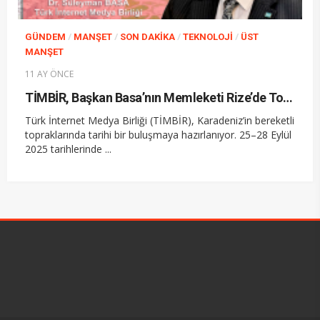
/
/
/
/
GÜNDEM
MANŞET
SON DAKIKA
TEKNOLOJI
ÜST
MANŞET
11 AY ÖNCE
TİMBİR, Başkan Basa’nın Memleketi Rize’de Toplanıyor
Türk İnternet Medya Birliği (TİMBİR), Karadeniz’in bereketli
topraklarında tarihi bir buluşmaya hazırlanıyor. 25–28 Eylül
2025 tarihlerinde ...