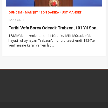
/
/
/
GÜNDEM
MANŞET
SON DAKIKA
ÜST MANŞET
12 AY ÖNCE
Tarihi Vefa Borcu Ödendi: Trabzon, 101 Yıl Sonra İstiklal Madalyası’na Kavuştu
TBMM’de düzenlenen tarihi törenle, Milli Mücadele’de
hayati rol oynayan Trabzon’un onuru tescillendi. 1924’te
verilmesine karar verilen İsti...