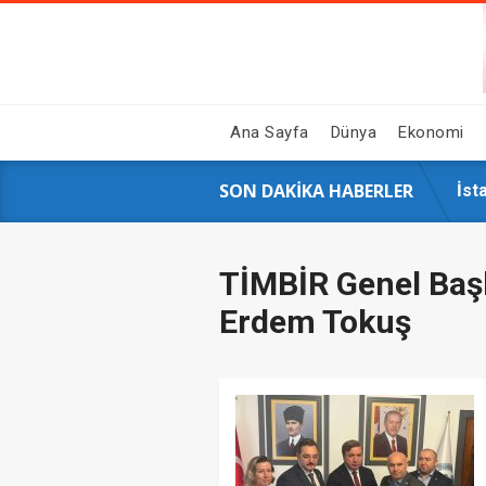
Ana Sayfa
Dünya
Ekonomi
SON DAKIKA HABERLER
GAZ
Hal
Siy
16 
İst
AK 
Çin
Ahb
Sos
Üni
TİMBİR Genel Baş
Erdem Tokuş