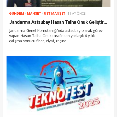
/
/
11 AY ÖNCE
GÜNDEM
MANŞET
ÜST MANŞET
Jandarma Astsubay Hasan Talha Onuk Geliştirdiği Yeni Nesil Zırh Teknolojisini TEKNOFEST’te Tanıtıyor
Jandarma Genel Komutanlığı'nda astsubay olarak görev
yapan Hasan Talha Onuk tarafından yaklaşık 6 yıllık
çalışma sonucu fiber, elyaf, reçine...