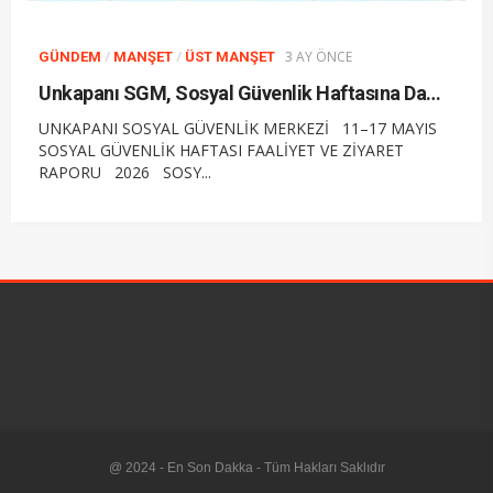
/
/
3 AY ÖNCE
GÜNDEM
MANŞET
ÜST MANŞET
Unkapanı SGM, Sosyal Güvenlik Haftasına Damga Vurdu
UNKAPANI SOSYAL GÜVENLİK MERKEZİ 11–17 MAYIS
SOSYAL GÜVENLİK HAFTASI FAALİYET VE ZİYARET
RAPORU 2026 SOSY...
@ 2024 - En Son Dakka - Tüm Hakları Saklıdır