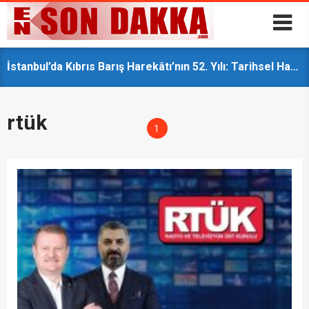
Siyasette Yeni Sayfa: Özgür Özel YENİ Parti’yi İlan Etti
16 Yıllık Hasret Sona Erdi: Karadeniz TV Yeniden Yayında
Üniversitelilere Öğrenci Affı Komisyondan Geçti
AK Parti İstanbul Milletvekilleri 3 İlçede Vatandaşla Buluştu
Ahbap Soruşturmasında Karar: Haluk Levent ve 13 Şüpheli Tutuklandı
İstanbul’da Kıbrıs Barış Harekâtı’nın 52. Yılı: Tarihsel Hafıza ve Gelecek Vizyonu
GAZZE’NİN MİNİK ELÇİSİNDEN İSTANBUL’DA DUYGUSAL MESAJ: “BURASI BENİM İKİNCİ EVİM”
Haliç’te çevre farkındalık dalışı: “Canlıların yaşaması asla mümkün değil”
Çingene Kızı Mozaiği’nin 13. Parçası 60 Yıl Sonra Türkiye’de
Sosyal Medyada 15 Yaş Sınırı İçin Geri Sayım: Yeni Dönem Ekimde Başlıyor
rtük
1