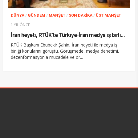
/
/
/
/
DÜNYA
GÜNDEM
MANŞET
SON DAKIKA
ÜST MANŞET
1 YIL ÖNCE
İran heyeti, RTÜK’te Türkiye-İran medya iş birliğini görüştü
RTÜK Başkanı Ebubekir Şahin, İran heyeti ile medya iş
birliği konularını görüştü. Görüşmede, medya denetimi,
dezenformasyonla mücadele ve or...