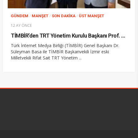
/
/
/
GÜNDEM
MANŞET
SON DAKIKA
ÜST MANŞET
12 AY ÖNCE
TİMBİR’den TRT Yönetim Kurulu Başkanı Prof. Dr. Ferudun Yılmaz’a ziyaret
Türk İnternet Medya Birliği (TİMBİR) Genel Başkanı Dr.
Süleyman Basa ile TİMBİR Başkanvekili İzmir eski
Milletvekili Rifat Sait TRT Yönetim ...