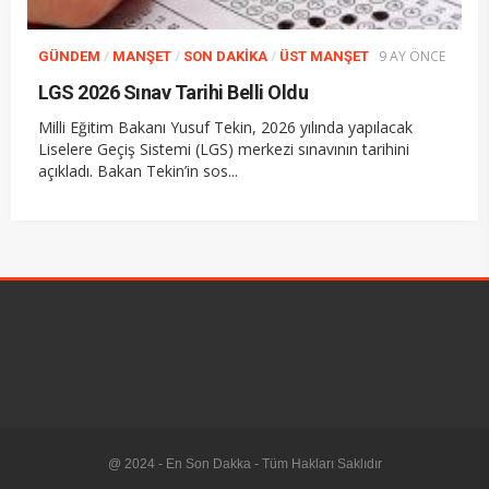
/
/
/
9 AY ÖNCE
GÜNDEM
MANŞET
SON DAKIKA
ÜST MANŞET
LGS 2026 Sınav Tarihi Belli Oldu
Milli Eğitim Bakanı Yusuf Tekin, 2026 yılında yapılacak
Liselere Geçiş Sistemi (LGS) merkezi sınavının tarihini
açıkladı. Bakan Tekin’in sos...
@ 2024 - En Son Dakka - Tüm Hakları Saklıdır