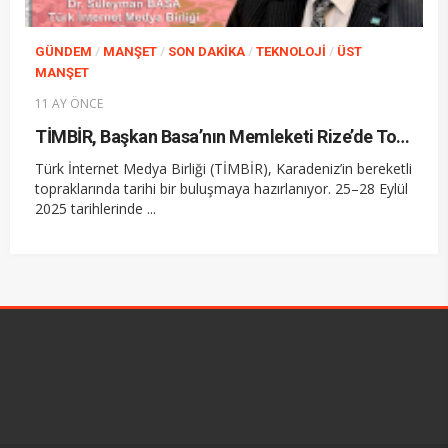
/
/
/
/
GÜNDEM
MANŞET
SON DAKIKA
TEKNOLOJI
ÜST
MANŞET
11 AY ÖNCE
TİMBİR, Başkan Basa’nın Memleketi Rize’de Toplanıyor
Türk İnternet Medya Birliği (TİMBİR), Karadeniz’in bereketli
topraklarında tarihi bir buluşmaya hazırlanıyor. 25–28 Eylül
2025 tarihlerinde ...