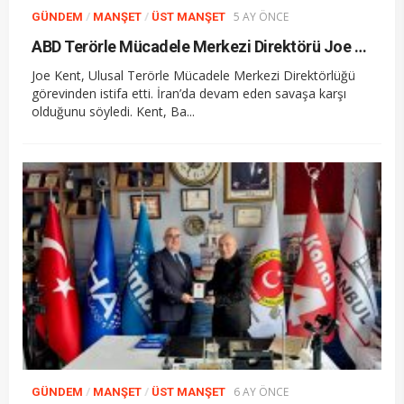
/
/
5 AY ÖNCE
GÜNDEM
MANŞET
ÜST MANŞET
ABD Terörle Mücadele Merkezi Direktörü Joe Kent İran savaşı nedeniyle istifa etti.
Joe Kent, Ulusal Terörle Mücadele Merkezi Direktörlüğü
görevinden istifa etti. İran’da devam eden savaşa karşı
olduğunu söyledi. Kent, Ba...
/
/
6 AY ÖNCE
GÜNDEM
MANŞET
ÜST MANŞET