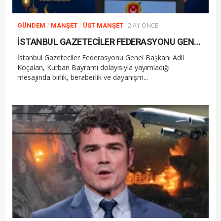
/
/
2 AY ÖNCE
GÜNDEM
MANŞET
ÜST MANŞET
İSTANBUL GAZETECİLER FEDERASYONU GENEL BAŞKANI ADİL KOÇALAN’DAN KURBAN BAYRAMI MESAJI
İstanbul Gazeteciler Federasyonu Genel Başkanı Adil
Koçalan, Kurban Bayramı dolayısıyla yayımladığı
mesajında birlik, beraberlik ve dayanışm...