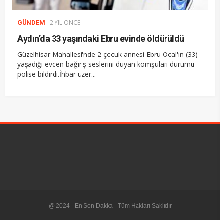
2 YIL ÖNCE
GÜNDEM
Aydın’da 33 yaşındaki Ebru evinde öldürüldü
Güzelhisar Mahallesi'nde 2 çocuk annesi Ebru Öcal'ın (33)
yaşadığı evden bağırış seslerini duyan komşuları durumu
polise bildirdi.İhbar üzer...
@ 2024 - En Son Dakka - Tüm Hakları Saklıdır