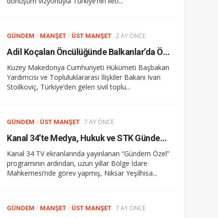
dönüşüm vizyonuyla Türkiye’nin ileti...
/
/
2 AY ÖNCE
GÜNDEM
MANŞET
ÜST MANŞET
Adil Koçalan Öncülüğünde Balkanlar’da Önemli Diplomasi Teması
Kuzey Makedonya Cumhuriyeti Hükümeti Başbakan
Yardımcısı ve Topluluklararası İlişkiler Bakanı Ivan
Stoilkoviç, Türkiye’den gelen sivil toplu...
/
7 AY ÖNCE
GÜNDEM
ÜST MANŞET
Kanal 34’te Medya, Hukuk ve STK Gündemi Konuşuldu
Kanal 34 TV ekranlarında yayınlanan “Gündem Özel”
programının ardından, uzun yıllar Bölge İdare
Mahkemesi’nde görev yapmış, Niksar Yeşilhisa...
/
/
7 AY ÖNCE
GÜNDEM
MANŞET
ÜST MANŞET