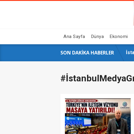
Ana Sayfa
Dünya
Ekonomi
SON DAKIKA HABERLER
GAZ
Hal
Siy
16 
İst
AK 
Çin
Ahb
Sos
Üni
#İstanbulMedyaG