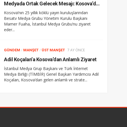
Medyada Ortak Gelecek Mesajı: Kosova’dan İstanbul Medya Grubu’na Kardeşlik Ziyareti
Kosova’nın 25 yıllık köklü yayın kuruluşlarından
Besatv Medya Grubu Yönetim Kurulu Başkanı
Mamer Fuaha, İstanbul Medya Grubu’nu ziyaret
eder...
/
/
7 AY ÖNCE
GÜNDEM
MANŞET
ÜST MANŞET
Adil Koçalan’a Kosova’dan Anlamlı Ziyaret
İstanbul Medya Grup Başkanı ve Türk İnternet
Medya Birliği (TİMBİR) Genel Başkan Yardımcısı Adil
Koçalan, Kosova’dan gelen anlamlı ve strate...