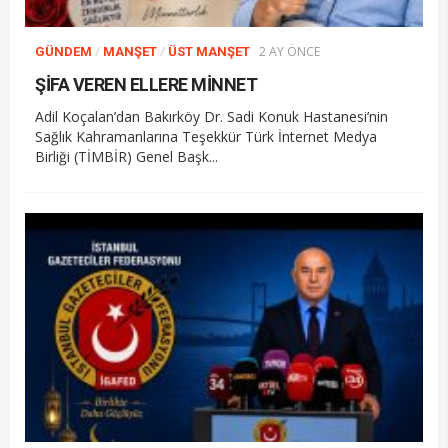
/
/
2 AY ÖNCE
GÜNDEM
MANŞET
ÜST MANŞET
ŞİFA VEREN ELLERE MİNNET
Adil Koçalan’dan Bakırköy Dr. Sadi Konuk Hastanesi’nin
Sağlık Kahramanlarına Teşekkür Türk İnternet Medya
Birliği (TİMBİR) Genel Başk...