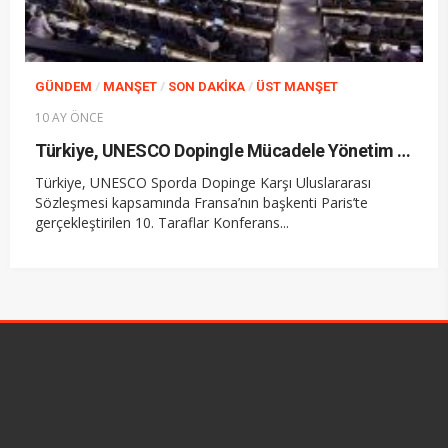
/
/
/
GÜNDEM
MANŞET
SON DAKIKA
ÜST MANŞET
10 AY ÖNCE
Türkiye, UNESCO Dopingle Mücadele Yönetim Kuruluna Yeniden Seçildi
Türkiye, UNESCO Sporda Dopinge Karşı Uluslararası
Sözleşmesi kapsamında Fransa’nın başkenti Paris’te
gerçekleştirilen 10. Taraflar Konferans...