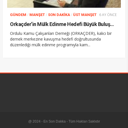
/
/
/
6 AY ÖNCE
GÜNDEM
MANŞET
SON DAKIKA
ÜST MANŞET
Orkaçder’in Mülk Edinme Hedefi Büyük Buluşmayla Destek Buldu
Ordulu Kamu Çalışanları Derneği (ORKAÇDER), kalıcı bir
dernek merkezine kavuşma hedefi doğrultusunda
düzenlediği mülk edinme programıyla kam...
@ 2024 - En Son Dakka - Tüm Hakları Saklıdır