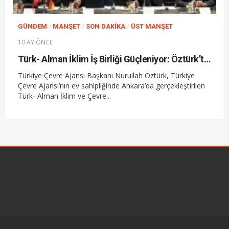
/
/
/
GÜNDEM
MANŞET
SON DAKIKA
ÜST MANŞET
10 AY ÖNCE
Türk- Alman İklim İş Birliği Güçleniyor: Öztürk’ten “Geleceğimiz İçin Birlikte Hareket Edeceği” Mesajı
Türkiye Çevre Ajansı Başkanı Nurullah Öztürk, Türkiye
Çevre Ajansı’nın ev sahipliğinde Ankara’da gerçekleştirilen
Türk- Alman İklim ve Çevre...