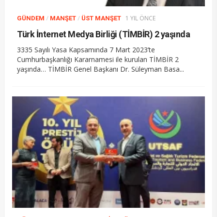
/
/
1 YIL ÖNCE
GÜNDEM
MANŞET
ÜST MANŞET
Türk İnternet Medya Birliği (TİMBİR) 2 yaşında
3335 Sayılı Yasa Kapsamında 7 Mart 2023’te
Cumhurbaşkanlığı Kararnamesi ile kurulan TİMBİR 2
yaşında… TİMBİR Genel Başkanı Dr. Süleyman Basa...