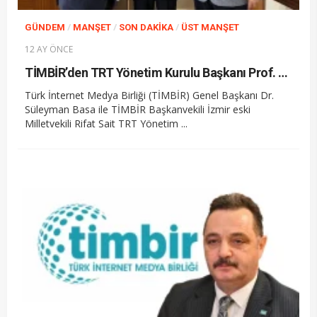
/
/
/
GÜNDEM
MANŞET
SON DAKIKA
ÜST MANŞET
12 AY ÖNCE
TİMBİR’den TRT Yönetim Kurulu Başkanı Prof. Dr. Ferudun Yılmaz’a ziyaret
Türk İnternet Medya Birliği (TİMBİR) Genel Başkanı Dr.
Süleyman Basa ile TİMBİR Başkanvekili İzmir eski
Milletvekili Rifat Sait TRT Yönetim ...