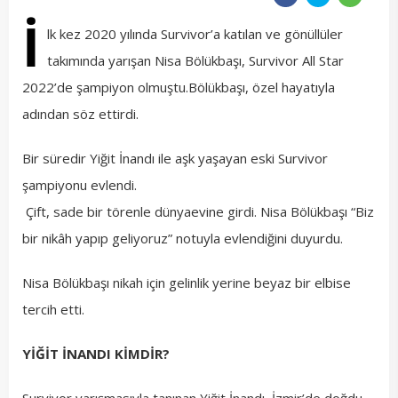
İ
lk kez 2020 yılında Survivor’a katılan ve gönüllüler
takımında yarışan Nisa Bölükbaşı, Survivor All Star
2022’de şampiyon olmuştu.Bölükbaşı, özel hayatıyla
adından söz ettirdi.
Bir süredir Yiğit İnandı ile aşk yaşayan eski Survivor
şampiyonu evlendi.
Çift, sade bir törenle dünyaevine girdi. Nisa Bölükbaşı “Biz
bir nikâh yapıp geliyoruz” notuyla evlendiğini duyurdu.
Nisa Bölükbaşı nikah için gelinlik yerine beyaz bir elbise
tercih etti.
YİĞİT İNANDI KİMDİR?
Survivor yarışmasıyla tanınan Yiğit İnandı, İzmir’de doğdu