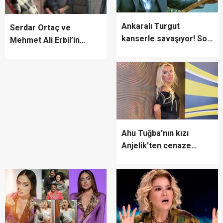
Ankaralı Turgut
Serdar Ortaç ve
kanserle savaşıyor! Son
Mehmet Ali Erbil’in
hali yürek burktu!
hakim karşısına çıkacağı
tarih belli oldu
Ahu Tuğba’nın kızı
Anjelik’ten cenaze
sitemi: Annemin
bedenini çürüttüler