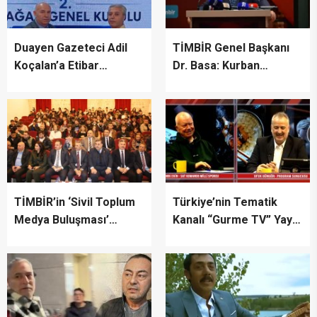
Duayen Gazeteci Adil
TİMBİR Genel Başkanı
Koçalan’a Etibar
Dr. Basa: Kurban
Həsənzadə’nin Eserleri
Bayramı gönüllere
Takdim Edildi
dokunmanın vesilesidir
TİMBİR’in ‘Sivil Toplum
Türkiye’nin Tematik
Medya Buluşması’
Kanalı “Gurme TV” Yayın
Edirne’de!
Hayatına Başladı!