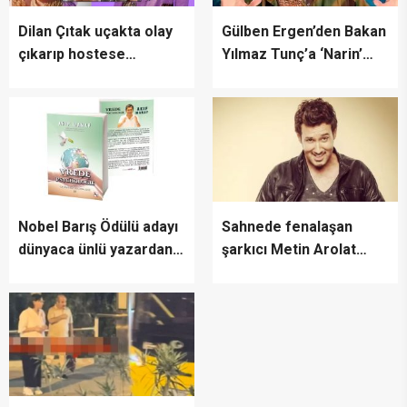
Dilan Çıtak uçakta olay
Gülben Ergen’den Bakan
çıkarıp hostese
Yılmaz Tunç’a ‘Narin’
saldırmıştı! Savunması
çağrısı
şoke etti
Nobel Barış Ödülü adayı
Sahnede fenalaşan
dünyaca ünlü yazardan
şarkıcı Metin Arolat
Hollandaca Barış
kaldırıldığı hastanede
Psikolojisi
hayatını kaybetti