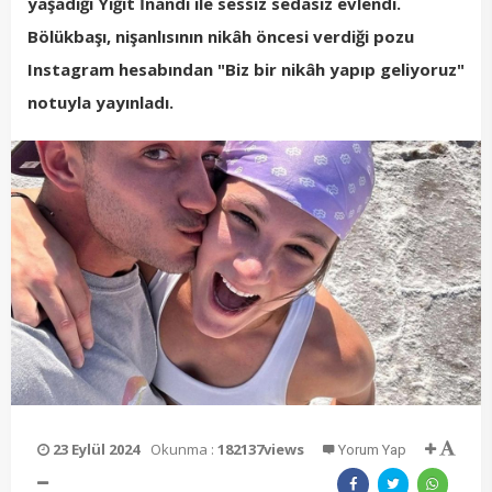
yaşadığı Yiğit İnandı ile sessiz sedasız evlendi.
Bölükbaşı, nişanlısının nikâh öncesi verdiği pozu
Instagram hesabından "Biz bir nikâh yapıp geliyoruz"
notuyla yayınladı.
23 Eylül 2024
Okunma :
182137views
Yorum Yap