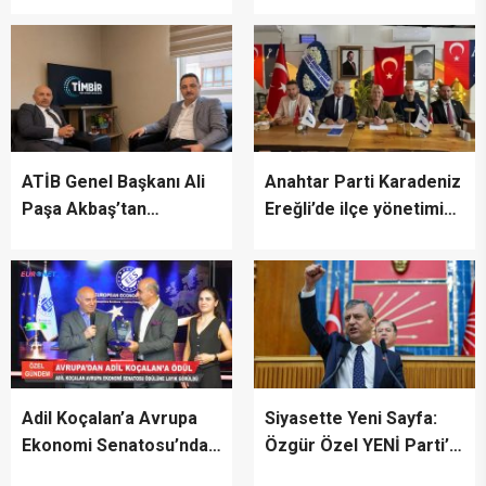
katıldı
fazla zarar gördüğü bir
dönemden geçiyoruz”
ATİB Genel Başkanı Ali
Anahtar Parti Karadeniz
Paşa Akbaş’tan
Ereğli’de ilçe yönetimini
TİMBİR’e ziyaret
tanıttı
Adil Koçalan’a Avrupa
Siyasette Yeni Sayfa:
Ekonomi Senatosu’ndan
Özgür Özel YENİ Parti’yi
Uluslararası Başarı
İlan Etti