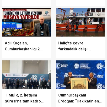
İSTANBUL’DA
halkının mücahit ruhlu
DUYGUSAL MESAJ:
çınarı vefat etti
“BURASI BENİM İKİNCİ
EVİM”
Adil Koçalan,
Haliç’te çevre
Cumhurbaşkanlığı 2.
farkındalık dalışı:
İletişim Şûrası’na Katıldı
“Canlıların yaşaması
asla mümkün değil”
TİMBİR, 2. İletişim
Cumhurbaşkanı
Şûrası’na tam kadro
Erdoğan: “Hakikatin en