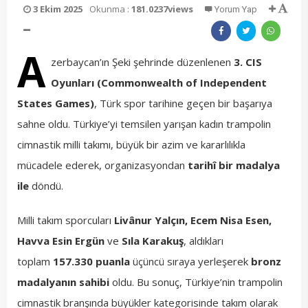
3 Ekim 2025
Okunma :
181.0237views
Yorum Yap
A
zerbaycan’ın Şeki şehrinde düzenlenen
3. CIS
Oyunları (Commonwealth of Independent
States Games)
, Türk spor tarihine geçen bir başarıya
sahne oldu. Türkiye’yi temsilen yarışan kadın trampolin
cimnastik milli takımı, büyük bir azim ve kararlılıkla
mücadele ederek, organizasyondan
tarihî bir madalya
ile
döndü.
Milli takım sporcuları
Livânur Yalçın, Ecem Nisa Esen,
Havva Esin Ergün
ve
Sıla Karakuş
, aldıkları
toplam
157.330 puanla
üçüncü sıraya yerleşerek
bronz
madalyanın sahibi
oldu. Bu sonuç, Türkiye’nin trampolin
cimnastik branşında büyükler kategorisinde takım olarak