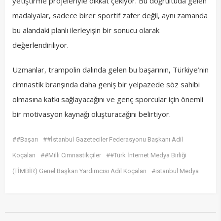
yetiştirme projeleriyle dikkat çekiyor. Bu doğrultuda gelen
madalyalar, sadece birer sportif zafer değil, aynı zamanda
bu alandaki planlı ilerleyişin bir sonucu olarak
değerlendiriliyor.
Uzmanlar, trampolin dalında gelen bu başarının, Türkiye’nin
cimnastik branşında daha geniş bir yelpazede söz sahibi
olmasına katkı sağlayacağını ve genç sporcular için önemli
bir motivasyon kaynağı oluşturacağını belirtiyor.
##Başarı
##İstanbul Gazeteciler Federasyonu Başkanı Adil
Koçalan
##Milli Cimnastikçiler
##Türk İnternet Medya Birliği
(TİMBİR) Genel Başkan Yardımcısı Adil Koçalan
#istanbul Medya