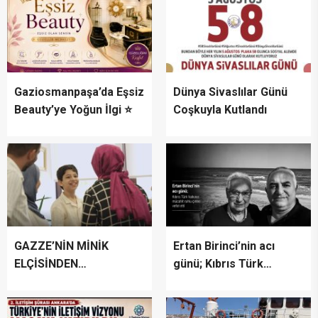
Gaziosmanpaşa’da Eşsiz
Dünya Sivaslılar Günü
Beauty’ye Yoğun İlgi ⭐
Coşkuyla Kutlandı
GAZZE’NİN MİNİK
Ertan Birinci’nin acı
ELÇİSİNDEN
günü; Kıbrıs Türk
İSTANBUL’DA
halkının mücahit ruhlu
DUYGUSAL MESAJ:
çınarı vefat etti
“BURASI BENİM İKİNCİ