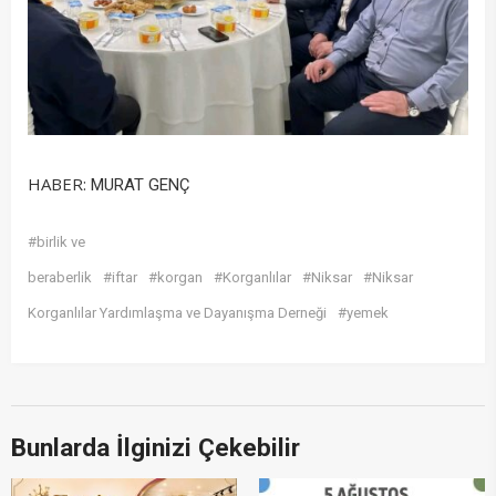
HABER:
MURAT GENÇ
#birlik ve
beraberlik
#iftar
#korgan
#Korganlılar
#Niksar
#Niksar
Korganlılar Yardımlaşma ve Dayanışma Derneği
#yemek
Bunlarda İlginizi Çekebilir