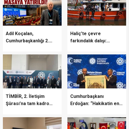
EVİM”
Adil Koçalan,
Haliç’te çevre
Cumhurbaşkanlığı 2.
farkındalık dalışı:
İletişim Şûrası’na Katıldı
“Canlıların yaşaması
asla mümkün değil”
TİMBİR, 2. İletişim
Cumhurbaşkanı
Şûrası’na tam kadro
Erdoğan: “Hakikatin en
katıldı
fazla zarar gördüğü bir
dönemden geçiyoruz”