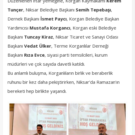
Düzenlenen iftar yemeğine, Korgan Kaymakamı
Kerem
Tunçer
, Niksar Belediye Başkanı
Semih Tepebaşı
,
Dernek Başkanı
İsmet Paycı
, Korgan Belediye Başkan
Yardımcısı
Mustafa Korgancı
, Korgan eski Belediye
Başkanı
Tuncay Kiraz
, Niksar Ticaret ve Sanayi Odası
Başkanı
Vedat Ülker
, Terme Korganlılar Derneği
Başkanı
Rıza Evce
, siyasi parti temsilcileri, kurum
müdürleri ve çok sayıda davetli katıldı.
Bu anlamlı buluşma, Korganlıların birlik ve beraberlik
ruhunu bir kez daha pekiştirirken, Niksar’da Ramazan’ın
bereketi hep birlikte yaşandı.