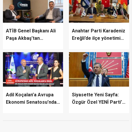
ATİB Genel Başkanı Ali
Anahtar Parti Karadeniz
Paşa Akbaş’tan
Ereğli’de ilçe yönetimini
TİMBİR’e ziyaret
tanıttı
Adil Koçalan’a Avrupa
Siyasette Yeni Sayfa:
Ekonomi Senatosu’ndan
Özgür Özel YENİ Parti’yi
Uluslararası Başarı
İlan Etti
Ödülü